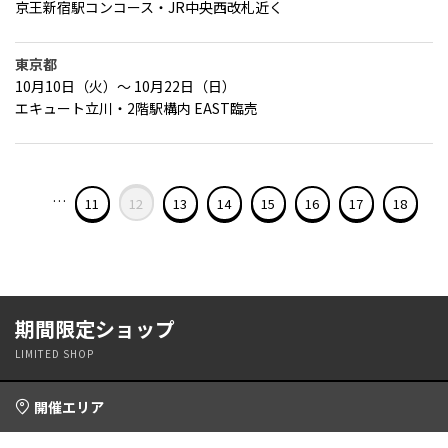
京王新宿駅コンコース・JR中央西改札近く
東京都
10月10日（火）～ 10月22日（日）
エキュート立川・2階駅構内 EAST臨売
…
11
12
13
14
15
16
17
18
期間限定ショップ
LIMITED SHOP
開催エリア