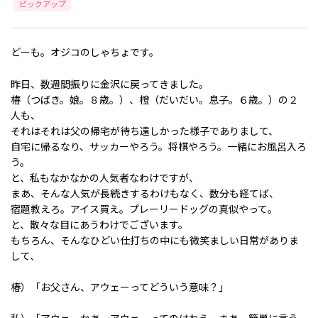
ピックアップ
どーも。オジコのしゃちょです。
昨日、数週間振りに金沢に戻ってきました。
椿（つばき。娘。８歳。）、橙（だいだい。息子。６歳。）の２
人も、
それはそれは父の帰宅が待ち遠しかった様子でありまして、
自宅に帰るなり、サッカーやろう。将棋やろう。一緒にお風呂入ろ
う。
と、私もなかなかの人気者なわけですが、
まあ、そんな人気が長続きするわけもなく、数分も経てば、
宿題教えろ。アイス買え。プレーリードッグの真似やって。
と、散々な目にあうわけでございます。
もちろん、そんなひどい仕打ちの中にも微笑ましい日常がありま
して、
椿）「お父さん、アウェーってどういう意味？」