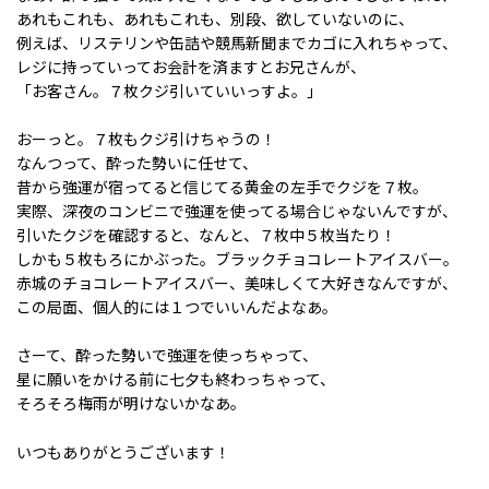
あれもこれも、あれもこれも、別段、欲していないのに、
例えば、リステリンや缶詰や競馬新聞までカゴに入れちゃって、
レジに持っていってお会計を済ますとお兄さんが、
「お客さん。７枚クジ引いていいっすよ。」
おーっと。７枚もクジ引けちゃうの！
なんつって、酔った勢いに任せて、
昔から強運が宿ってると信じてる黄金の左手でクジを７枚。
実際、深夜のコンビニで強運を使ってる場合じゃないんですが、
引いたクジを確認すると、なんと、７枚中５枚当たり！
しかも５枚もろにかぶった。ブラックチョコレートアイスバー。
赤城のチョコレートアイスバー、美味しくて大好きなんですが、
この局面、個人的には１つでいいんだよなあ。
さーて、酔った勢いで強運を使っちゃって、
星に願いをかける前に七夕も終わっちゃって、
そろそろ梅雨が明けないかなあ。
いつもありがとうございます！