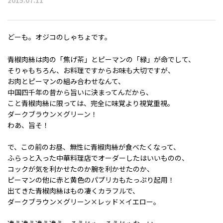
2015.07.11
どーも。オジコのしゃちょです。
青椒肉絲は肉の「焦げ茶」とピーマンの「緑」が命でして、
そりゃもちろん、お料理ですからお味も大切ですが、
お肉とピーマンの組み合わせなんて、
中国四千年の昔から旨いに決まってんだから、
こと青椒肉絲に限っては、完全に味覚より視覚重視。
ダークブラウン×グリーン！
わあ、旨そ！
で、この前のお昼、無性に青椒肉絲が食べたくなって、
ふらっと入った中華料理店でオーダーしたはいいものの、
コックが気を利かせたのか腕を利かせたのか、
ピーマンの他に赤と黄色のパプリカもたっぷり起用！
出てきた青椒肉絲はもの凄くカラフルで、
ダークブラウン×グリーン×レッド×イエロー。