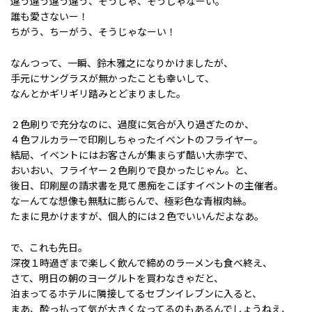
違う違う違う違う、そうじゃ、そうじゃなーい。
誰も愛さないー！
ちがう、ちーがう、そうじゃなーい！
なんつって、一瞬、鈴木雅之になりかけましたが、
手元にサングラスが無かったことも幸いして、
なんとかギリギリ踏みとどまりました。
２色刷りで充分なのに、過度に気合が入り過ぎたのか、
４色フルカラーで印刷しちゃったイベントのフライヤー。
結局、イベントにはお客さんが集まらず酷い大赤字で、
おいおい、フライヤー２色刷りで良かったじゃん。と、
後日、印刷屋の請求書を見て愚痴をこぼすイベントの主催者。
なーんてな想像も無駄に膨らんで、極彩色な青椒肉絲。
たまに見かけますが、個人的には２色でいいんだよなあ。
で、これも先日。
深夜１時過ぎまで楽しく飲んで締めのラーメンも食べ終え、
さて、明日の朝のヨーグルトを買わなきゃだと、
泊まってるホテルに隣接してるセブンイレブンに入ると、
まあ、酔っ払って気が大きくなってるのもあるんでしょうねえ、