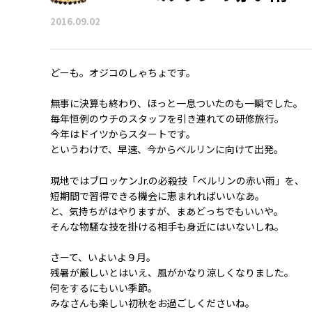
2016.09.02
どーも。オジコのしゃちょです。
無事に決算も終わり、ほっと一息ついたのも一瞬でした。
毎年恒例のウチのスタッフを引き連れての研修旅行。
今年はドイツからスタートです。
というわけで、早速、今からベルリンに向けて出発。
現地ではブロッケンJr.の必殺技「ベルリンの赤い雨」を、
短期間で習得できる機会に恵まれればいいなあ。
と、気持ちがはやりますが、まあどっちでもいいや。
そんな物騒な技を掛ける相手も身近にはいないしね。
さーて、いよいよ９月。
残暑が厳しいとはいえ、風がかなり涼しくなりました。
何をするにもいい季節。
みなさんも楽しい初秋をお過ごしくださいね。