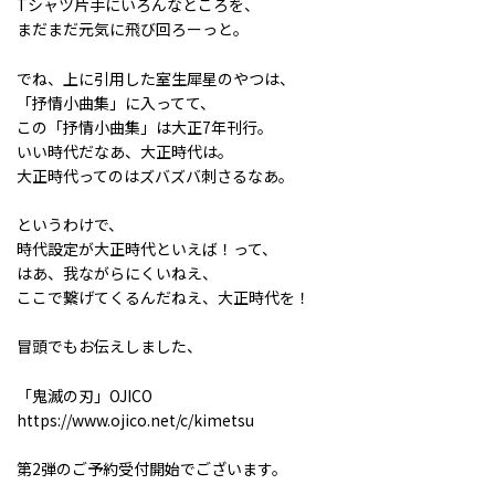
Tシャツ片手にいろんなところを、
まだまだ元気に飛び回ろーっと。
でね、上に引用した室生犀星のやつは、
「抒情小曲集」に入ってて、
この「抒情小曲集」は大正7年刊行。
いい時代だなあ、大正時代は。
大正時代ってのはズバズバ刺さるなあ。
というわけで、
時代設定が大正時代といえば！って、
はあ、我ながらにくいねえ、
ここで繋げてくるんだねえ、大正時代を！
冒頭でもお伝えしました、
「鬼滅の刃」OJICO
https://www.ojico.net/c/kimetsu
第2弾のご予約受付開始でございます。