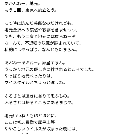
あかんわー、地元。
もう１回、東京へ旅立とう。
って時に詠んだ感傷なのだけれども、
地元金沢への哀愁や寂寥を含ませつつ、
でも、もう二度と地元には戻らねーぞ。
なーんて、不退転の決意が詠まれていて、
私的にはやっぱり、なんともたまらん。
あぶねーあぶねー。犀星すまん。
うっかり地元の優しさに絆されるところでした。
やっぱり地元べったりは、
マイスタイルとちょっと違うわ。
ふるさとは遠きにありて思ふもの。
ふるさとは帰るところにあるまじや。
地元いいね！もほどほどに、
ここは初志貫徹で犀星上等。
ややこしいウイルスが収まった暁には、