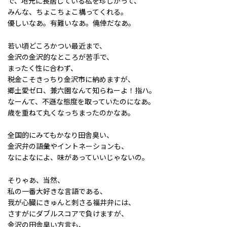
で、地元に長居している私を珍しがって、
みんな、ちょこちょこ構ってくれる。
優しいなあ。有難いなあ。僥倖だなあ。
若い頃どころかつい最近まで、
金沢の金沢的なところが苦手で、
まったく性に合わず、
税金こそきっちり金沢市に納めますが、
郷土愛ゼロ、兼六園なんて知らねーよ！指ハ。
なーんて、不遜な態度を取っていたのになあ。
歳を重ねて丸くなっちまったのかなあ。
全国的にみてもかなり田舎臭い、
金沢弁の語彙やイントネーションも、
なによなによ、味があっていいじゃないの。
そりゃあ、当然、
私の一番大好きな言語である、
我が心臓にきゅんと刺さる福井弁には、
さすがにダブルスコアで負けますが、
金沢の田舎臭い方言も、