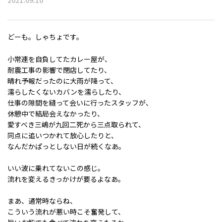
2021.09.10
どーも。しゃちょです。
小常連を自負してたカレー屋が、
耐震工事の影響で閉店してたり、
晴れ予報だったのに大雨が降って、
濡らしたくないカバンを濡らしたり、
仕事の隙間を縫って会いに行ったスタッフが、
休憩中で結局会えなかったり、
愛すべき三嶋が九回二死から三点取られて、
同点に追いつかれて放心したりと、
なんだかぱっとしない日が続くなあ。
いい波に乗れてないこの感じ。
流れを変えるきっかけが要るよなあ。
まあ、通常時ならね、
こういう流れが悪い時こそ奮発して、