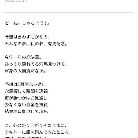
2021.12.24
どーも。しゃちょです。
今週は言わずもがなの、
みんなの夢、私の夢、有馬記念。
今年一年の総決算。
ひっそり隠れてる穴馬見つけて、
渾身の大勝負だなあ。
予想は1週間ぶっ通し
穴馬捜して新聞を透視
何が勝つかはお見通し
少なくない資金を投資
結果ボロ負けして凍死
と、心の盛り上がりそのままに、
テキトーに韻を踏んでみたところ、