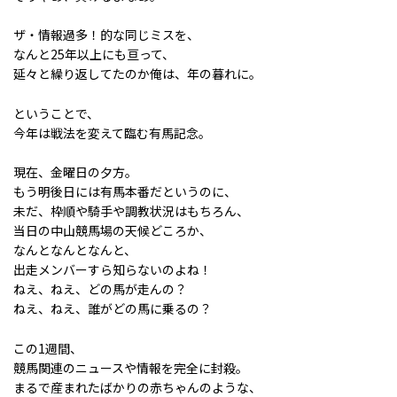
ザ・情報過多！的な同じミスを、
なんと25年以上にも亘って、
延々と繰り返してたのか俺は、年の暮れに。
ということで、
今年は戦法を変えて臨む有馬記念。
現在、金曜日の夕方。
もう明後日には有馬本番だというのに、
未だ、枠順や騎手や調教状況はもちろん、
当日の中山競馬場の天候どころか、
なんとなんとなんと、
出走メンバーすら知らないのよね！
ねえ、ねえ、どの馬が走んの？
ねえ、ねえ、誰がどの馬に乗るの？
この1週間、
競馬関連のニュースや情報を完全に封殺。
まるで産まれたばかりの赤ちゃんのような、