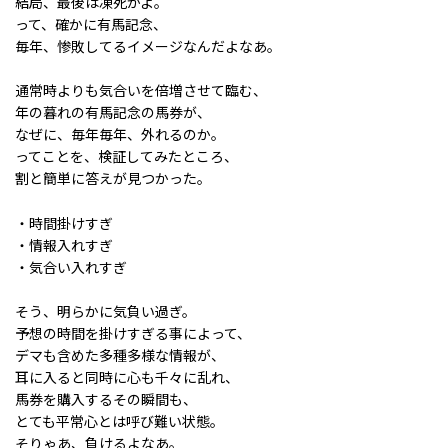
結局、最後は凍死かよ。
って、確かに有馬記念、
毎年、惨敗してるイメージなんだよなあ。
通常時よりも気合いを倍増させて臨む、
年の暮れの有馬記念の馬券が、
なぜに、毎年毎年、外れるのか。
ってことを、検証してみたところ、
割と簡単に答えが見つかった。
・時間掛けすぎ
・情報入れすぎ
・気合い入れすぎ
そう、明らかに気負い過ぎ。
予想の時間を掛けすぎる事によって、
デマも含めた多種多様な情報が、
耳に入ると同時に心も千々に乱れ、
馬券を購入するその瞬間も、
とても平常心とは呼び難い状態。
そりゃあ、負けるよなあ。