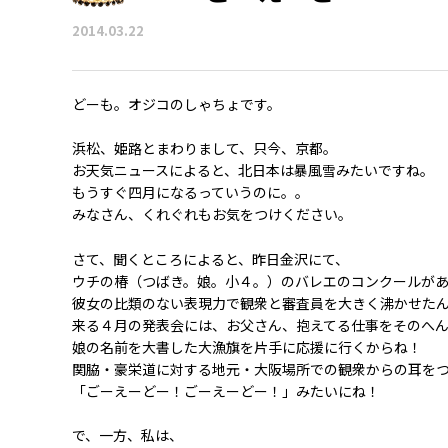
2014.03.22
どーも。オジコのしゃちょです。
浜松、姫路とまわりまして、只今、京都。
お天気ニュースによると、北日本は暴風雪みたいですね。
もうすぐ四月になるっていうのに。。
みなさん、くれぐれもお気をつけください。
さて、聞くところによると、昨日金沢にて、
ウチの椿（つばき。娘。小４。）のバレエのコンクールが
彼女の比類のない表現力で観衆と審査員を大きく沸かせた
来る４月の発表会には、お父さん、抱えてる仕事をそのへん
娘の名前を大書した大漁旗を片手に応援に行くからね！
関脇・豪栄道に対する地元・大阪場所での観衆からの耳を
「ごーえーどー！ごーえーどー！」みたいにね！
で、一方、私は、