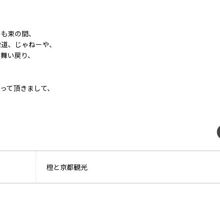
のも束の間、
栄道、じゃねーや、
に舞い戻り、
！
って頂きまして、
橙と京都観光