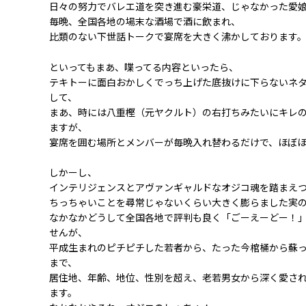
日々の努力でバレエ道を突き進む豪栄道、じゃなかった愛
毎晩、全国各地の場末な酒場で酒に飲まれ、
比類のない下世話トークで宴席を大きく沸かしております
といってもまあ、喋ってる内容といったら、
テキトーに面白おかしくでっち上げた底抜けに下らないネ
して、
まあ、時には八重樫（元ヤクルト）の右打ちみたいにキレ
ますが、
宴席を囲む場所とメンバーが毎晩入れ替わるだけで、ほぼほ
しかーし、
インテリジェンスとアヴァンギャルドなオジコ魂を踏まえ
ちっちゃいことを尋常じゃないくらい大きく膨らました実
なかなかどうして全国各地で評判も良く「ごーえーどー！
せんが、
平成生まれのピチピチした若者から、たった今棺桶から蘇
まで、
居住地、年齢、地位、性別を超え、老若男女から深く愛さ
ます。