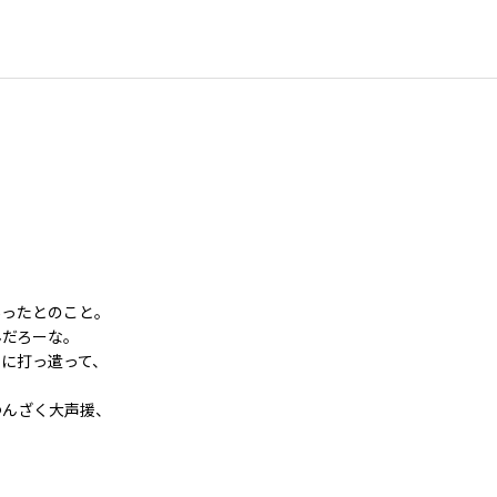
あったとのこと。
んだろーな。
に打っ遣って、
つんざく大声援、