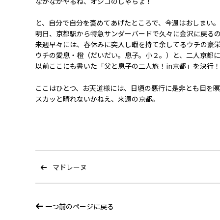
なかなかやるね、オジコのしゃちょ！
と、自分で自分を褒めてあげたところで、今週はおしまい。
明日、京都駅から特急サンダーバードで久々に金沢に戻る
来週早々には、春休みに突入し暇を持て余してるウチの豪
ウチの愛息・橙（だいだい。息子。小２。）と、二人京都
以前ここにも書いた「父と息子の二人旅！in京都」を決行
ここはひとつ、お天道様には、日頃の悪行に是非とも目を瞑
スカッと晴れないかねえ、来週の京都。
マドレーヌ
一つ前のページに戻る