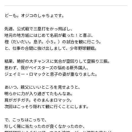
どーも。オジコのしゃちょです。
先週、公式戦で三塁打をかっ飛ばし、
地元の地方紙にはじめて名前が載った！と喜ぶ、
橙（だいだい。息子。小５。）の試合を観に行こう。
と、仕事の合間に抜け出しまして、少年野球観戦。
結果、絶好の大チャンスに気合が空回りして空振り三振。
思わず、我がベイスターズの悩める新外国人、
ジェイミー・ロマックと息子の姿が重なりました。
あいつ、親父にいいところを見せようと、
明らかに力が入り過ぎてたもんなあ。
肩がガチガチ。そのまんまロマック。
次回はこっそり隠れて観に行くことにします。
で、こっちはこっちで、
珍しく陽に当たったのが良くなかったのか、