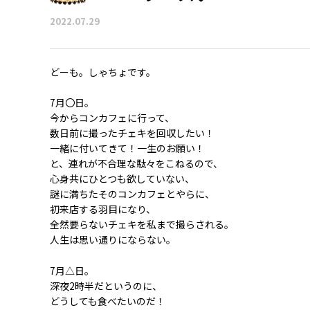
2022.07.29
どーも。しゃちょです。
7月〇日。
今からコンカフェに行って、
数日前に撮ったチェキを回収したい！
一緒に付いてきて！一生のお願い！
と、連れが不合理な駄々をこねるので、
心身共にひとつも欲していない、
謎に満ちたそのコンカフェとやらに、
初来店する羽目になり、
全然要らないチェキを私まで撮らされる。
人生は思い通りにならない。
7月△日。
深夜2時半だというのに、
どうしても食べたいのだ！