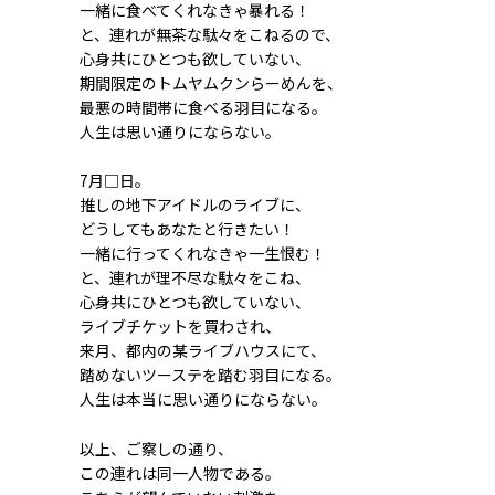
一緒に食べてくれなきゃ暴れる！
と、連れが無茶な駄々をこねるので、
心身共にひとつも欲していない、
期間限定のトムヤムクンらーめんを、
最悪の時間帯に食べる羽目になる。
人生は思い通りにならない。
7月□日。
推しの地下アイドルのライブに、
どうしてもあなたと行きたい！
一緒に行ってくれなきゃ一生恨む！
と、連れが理不尽な駄々をこね、
心身共にひとつも欲していない、
ライブチケットを買わされ、
来月、都内の某ライブハウスにて、
踏めないツーステを踏む羽目になる。
人生は本当に思い通りにならない。
以上、ご察しの通り、
この連れは同一人物である。