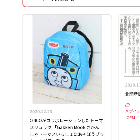
2020.1
北國新聞
メディ
2020.12.23
OEM
OJICOがコラボレーションしたトーマ
スリュック 「Gakken Mook きかん
しゃトーマスいっしょにあそぼうブッ