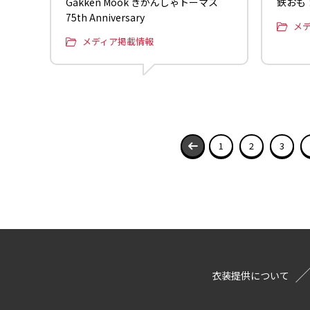
Gakken Mook きかんしゃトーマス
鉄おも！
75th Anniversary
メ
メディア掲載情報
1
2
3
衣装提供について