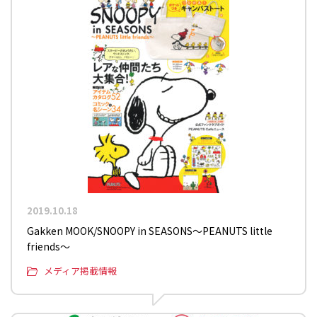
2019.10.18
Gakken MOOK/SNOOPY in SEASONS～PEANUTS little
friends～
メディア掲載情報