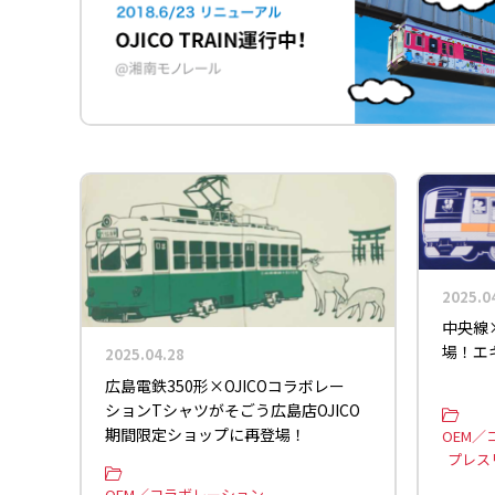
2025.0
中央線×
場！エ
2025.04.28
広島電鉄350形×OJICOコラボレー
ションTシャツがそごう広島店OJICO
期間限定ショップに再登場！
OEM／
プレス
OEM／コラボレーション