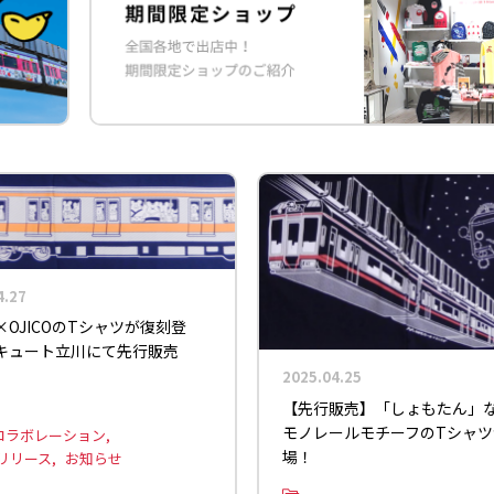
4.27
OJICOのTシャツが復刻登
キュート立川にて先行販売
2025.04.25
【先行販売】「しょもたん」
モノレールモチーフのTシャ
コラボレーション
場！
リリース
お知らせ