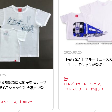
2025.03.25
【先行発売】ブルーミュース
ＪＩＣＯ Tシャツが登場！
3.25
COから鳥獣戯画と餃子をモチーフ
OEM／コラボレーション
 新作Tシャツが先行販売で登
プレスリリース
お知らせ
レスリリース
お知らせ