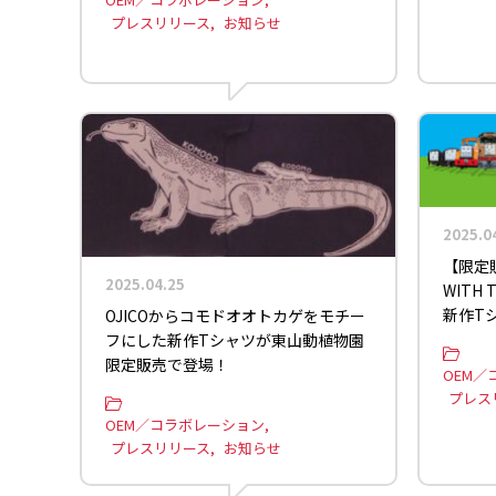
プレスリリース
お知らせ
2025.0
【限定販
2025.04.25
WITH 
新作T
OJICOからコモドオオトカゲをモチー
フにした新作Tシャツが東山動植物園
限定販売で登場！
OEM／
プレス
OEM／コラボレーション
プレスリリース
お知らせ