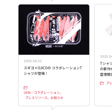
2025.0
2025.04.22
Tシャ
スギヨ×OJICOの コラボレーションT
の新作が
シャツが登場！
空港限
プ
OEM／コラボレーション
プレスリリース
お知らせ