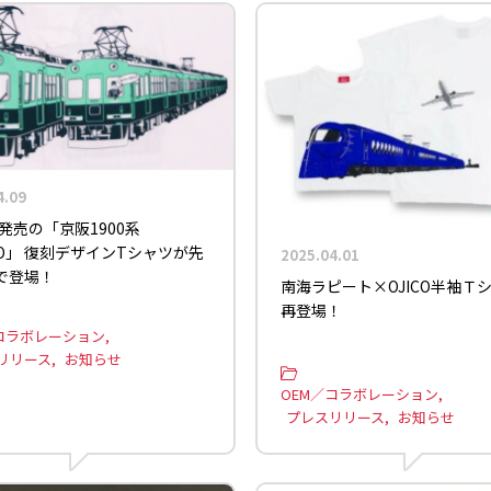
4.09
年発売の「京阪1900系
CO」 復刻デザインTシャツが先
2025.04.01
で登場！
南海ラピート×OJICO半袖Ｔ
再登場！
コラボレーション
リリース
お知らせ
OEM／コラボレーション
プレスリリース
お知らせ