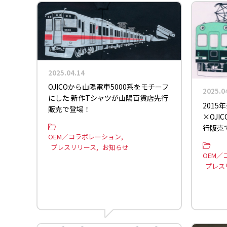
2025.04.14
OJICOから山陽電車5000系をモチーフ
2025.0
にした 新作Tシャツが山陽百貨店先行
2015
販売で登場！
×OJI
行販売
OEM／コラボレーション
プレスリリース
お知らせ
OEM／
プレス