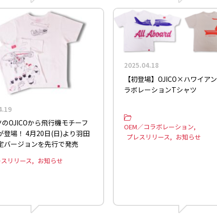
2025.04.18
【初登場】OJICO×ハワイア
ラボレーションTシャツ
4.19
ツのOJICOから飛行機モチーフ
OEM／コラボレーション
登場！ 4月20日(日)より羽田
プレスリリース
お知らせ
定バージョンを先行で発売
レスリリース
お知らせ