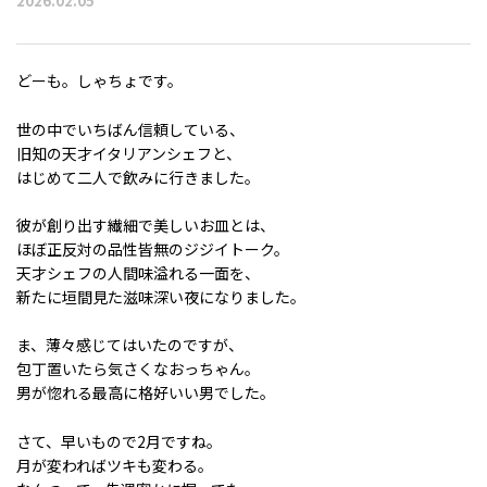
2026.02.05
どーも。しゃちょです。
世の中でいちばん信頼している、
旧知の天才イタリアンシェフと、
はじめて二人で飲みに行きました。
彼が創り出す繊細で美しいお皿とは、
ほぼ正反対の品性皆無のジジイトーク。
天才シェフの人間味溢れる一面を、
新たに垣間見た滋味深い夜になりました。
ま、薄々感じてはいたのですが、
包丁置いたら気さくなおっちゃん。
男が惚れる最高に格好いい男でした。
さて、早いもので2月ですね。
月が変わればツキも変わる。