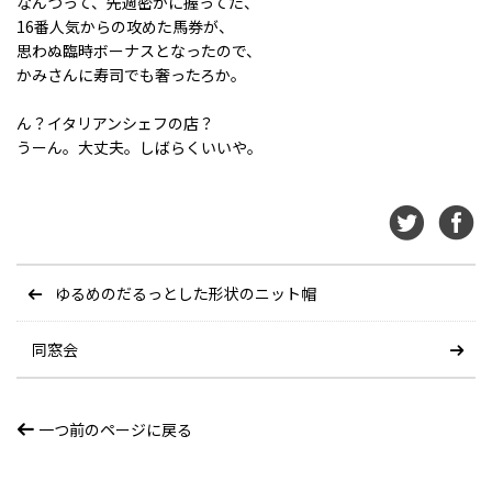
なんつって、先週密かに握ってた、
16番人気からの攻めた馬券が、
思わぬ臨時ボーナスとなったので、
かみさんに寿司でも奢ったろか。
ん？イタリアンシェフの店？
うーん。大丈夫。しばらくいいや。
ゆるめのだるっとした形状のニット帽
同窓会
一つ前のページに戻る