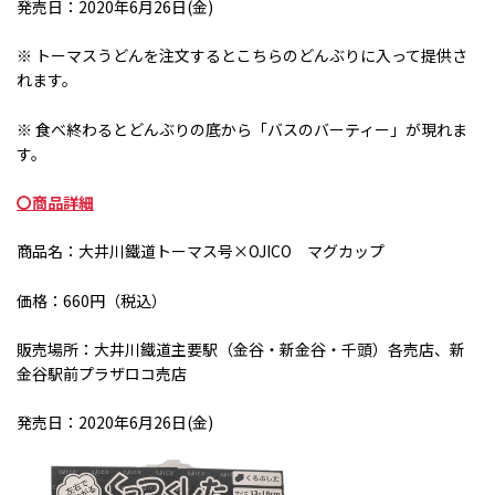
発売日：2020年
6
月
26
日
(
金
)
※ トーマスうどんを注文するとこちらのどんぶりに入って提供さ
れます。
※ 食べ終わるとどんぶりの底から「バスのバーティー」が現れま
す。
〇商品詳細
商品名：大井川鐵道トーマス号×
OJICO
マグカップ
価格：660円（税込）
販売場所：大井川鐵道主要駅（金谷・新金谷・千頭）各売店、新
金谷駅前プラザロコ売店
発売日：2020年
6
月
26
日
(
金
)