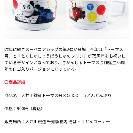
昨年に続きスーベニアカップの第
2
弾が登場。今年は「トーマス
号」と「とくしゅしょうぼうしゃのフリン」が
75
周年をお祝いし
ているデザインとなっており、きかんしゃトーマス原作誕生
75
周
年のロゴ入りバージョンになっている。
〇商品詳細
商品名：大井川鐵道トーマス号×
OJICO
うどんどんぶり
価格：900円（税込）
販売場所：大井川鐵道 千頭駅構内 そば・うどんコーナー