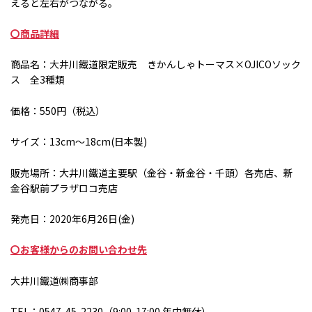
えると左右がつながる。
〇商品詳細
商品名：大井川鐵道限定販売 きかんしゃトーマス×
OJICO
ソック
ス 全
3
種類
価格：550円（税込）
サイズ：13cm～
18cm(
日本製
)
販売場所：大井川鐵道主要駅（金谷・新金谷・千頭）各売店、新
金谷駅前プラザロコ売店
発売日：2020年
6
月
26
日
(
金
)
〇お客様からのお問い合わせ先
大井川鐵道㈱商事部
TEL：
0547-45-2230
（
9:00-17:00
年中無休）