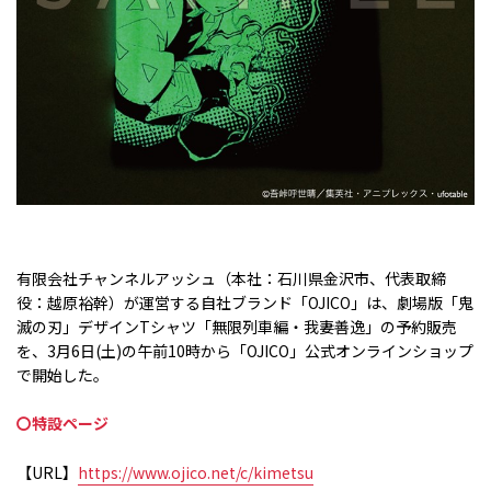
有限会社チャンネルアッシュ（本社：石川県金沢市、代表取締
役：越原裕幹）が運営する自社ブランド「
OJICO
」は、劇場版「鬼
滅の刃」デザイン
T
シャツ「無限列車編・我妻善逸」の予約販売
を、
3
月
6
日
(
土
)
の午前
10
時から「
OJICO
」公式オンラインショップ
で開始した。
〇特設ページ
【
URL
】
https://www.ojico.net/c/kimetsu