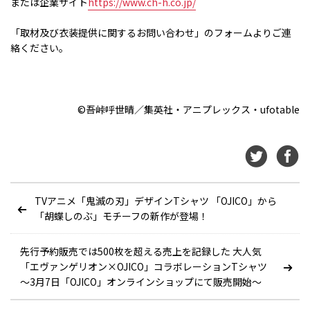
または企業サイト
https://www.ch-h.co.jp/
「取材及び衣装提供に関するお問い合わせ」のフォームよりご連
絡ください。
©吾峠呼世晴／集英社・アニプレックス・
ufotable
TVアニメ「鬼滅の刃」デザインTシャツ 「OJICO」から
「胡蝶しのぶ」モチーフの新作が登場！
先行予約販売では500枚を超える売上を記録した 大人気
「エヴァンゲリオン×OJICO」コラボレーションTシャツ
～3月7日「OJICO」オンラインショップにて販売開始～