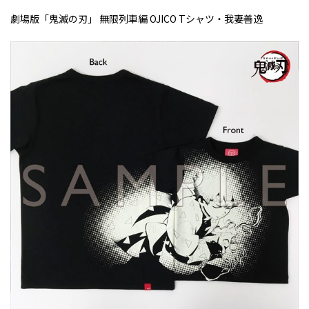
劇場版「鬼滅の刃」 無限列車編
OJICO T
シャツ・我妻善逸