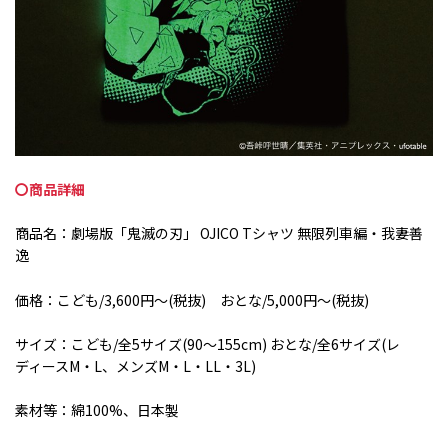
〇商品詳細
商品名：劇場版「鬼滅の刃」 OJICO Tシャツ 無限列車編・我妻善
逸
価格：こども
/3,600
円～
(
税抜
)
おとな
/5,000
円～
(
税抜
)
サイズ：こども
/
全
5
サイズ
(90
～
155cm)
おとな
/
全
6
サイズ
(
レ
ディース
M
・
L
、メンズ
M
・
L
・
LL
・
3L)
素材等：綿
100%
、日本製