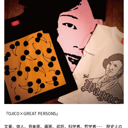
『
OJICO×GREAT PERSONS
』
文豪、俳人、音楽家、画家、武将、科学者、哲学者･･･ 歴史上の