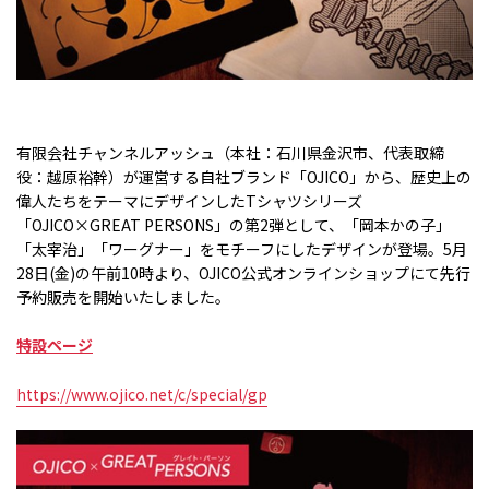
有限会社チャンネルアッシュ（本社：石川県金沢市、代表取締
役：越原裕幹）が運営する自社ブランド「
OJICO
」から、歴史上の
偉人たちをテーマにデザインした
T
シャツシリーズ
「
OJICO×GREAT PERSONS
」の第
2
弾として、「岡本かの子」
「太宰治」「ワーグナー」をモチーフにしたデザインが登場。
5
月
28
日
(
金
)
の午前
10
時より、
OJICO
公式オンラインショップにて先行
予約販売を開始いたしました。
特設ページ
https://www.ojico.net/c/special/gp