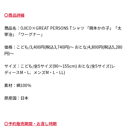
〇商品詳細
商品名：
OJICO×GREAT PERSONS T
シャツ 「岡本かの子」「太
宰治」「ワーグナー」
価格：こども
/3,400
円
(
税込
3,740
円
)
～ おとな
/4,800
円
(
税込
5,280
円
)
～
サイズ：こども
/
全
5
サイズ
(90
～
155cm)
おとな
/
全
5
サイズ
(
レ
ディース
M
・
L
、メンズ
M
・
L
・
LL)
素材：綿
100
％
原産国：日本
〇予約販売期間・お渡し時期