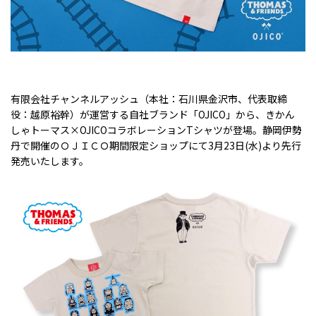
有限会社チャンネルアッシュ（本社：石川県金沢市、代表取締
役：越原裕幹）が運営する自社ブランド「
OJICO
」から、きかん
しゃトーマス×
OJICO
コラボレーション
T
シャツが登場。静岡伊勢
丹で開催のＯＪＩＣＯ期間限定ショップにて
3
月
23
日
(
水
)
より先行
発売いたします。