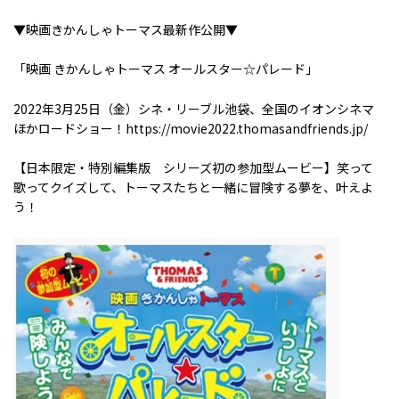
▼映画きかんしゃトーマス最新作公開▼
「映画 きかんしゃトーマス オールスター☆パレード」
2022年
3
月
25
日（金）シネ・リーブル池袋、全国のイオンシネマ
ほかロードショー！
https://movie2022.thomasandfriends.jp/
【日本限定・特別編集版 シリーズ初の参加型ムービー】笑って
歌ってクイズして、トーマスたちと一緒に冒険する夢を、叶えよ
う！