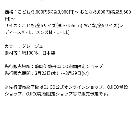
価格：こども
/3,600
円
(
税込
3,960
円
)
～ おとな
/5,000
円
(
税込
5,500
円
)
～
サイズ：こども
/
全
5
サイズ
(90
～
155cm)
おとな
/
全
5
サイズ
(
レ
ディース
M
・
L
、メンズ
M
・
L
・
LL)
カラー：グレージュ
素材等：綿
100%
、日本製
先行販売場所：静岡伊勢丹
OJICO
期間限定ショップ
先行販売期間：
3
月
23
日
(
水）～
3
月
29
日
(
火
)
※先行販売終了後は
OJICO
公式オンラインショップ、
OJICO
常設
ショップ、
OJICO
期間限定ショップ等で販売予定です。