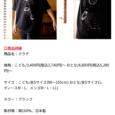
〇商品詳細
商品名：クラゲ
価格：こども
/3,400
円
(
税込
3,740
円
)
～ おとな
/4,800
円
(
税込
5,280
円
)
～
サイズ：こども
/
全
5
サイズ
(90
～
155cm)
おとな
/
全
5
サイズ
(
レ
ディース
M
・
L
、メンズ
M
・
L
・
LL)
カラー：ブラック
素材等：綿
100%
、日本製