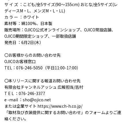
サ イ ズ ：こども/全5サイズ(90～155cm) おとな/全5サイズ(レ
ディースM・L、メンズM・L・LL)
カ ラ ー ：ホワイト
素材等 ：綿100%、日本製
販売場所：OJICO公式オンラインショップ、OJICO常設店舗、
OJICO期間限定ショップ、一部取扱店舗
発売日 ：6月2日(木）
〇お客様からのお問い合わせ先
OJICOお客様窓口
TEL：076-246-5050（平日11:00-17:00）
〇本リリースに関する報道お問い合わせ先
有限会社チャンネルアッシュ 広報担当/吉村
T E L ：076-246-3377
e -mail ：sho@ojico.net
または企業サイト https://www.ch-h.co.jp/
「取材及び衣装提供に関するお問い合わせ」のフォームよりご連
絡ください。