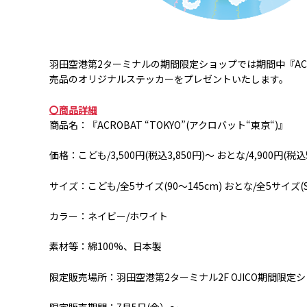
羽田空港第
2
ターミナルの期間限定ショップでは期間中『
AC
売品のオリジナルステッカーをプレゼントいたします。
〇商品詳細
商品名：『
ACROBAT “TOKYO”(
アクロバット
“
東京
“)
』
価格：こども
/3,500
円
(
税込
3,850
円
)
～ おとな
/4,900
円
(
税込
サイズ：こども
/
全
5
サイズ
(90
～
145cm)
おとな
/
全
5
サイズ
(
カラー：ネイビー
/
ホワイト
素材等：綿
100%
、日本製
限定販売場所：羽田空港第
2
ターミナル
2F OJICO
期間限定シ