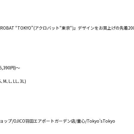
ROBAT “TOKYO”(
アクロバット
“
東京
“)
』デザインをお買上げの先着
20
5,390
円
)
～
S
､
M
､
L
､
LL
､
3L)
ョップ
/OJICO
羽田エアポートガーデン店
/
童心
/Tokyo’sTokyo