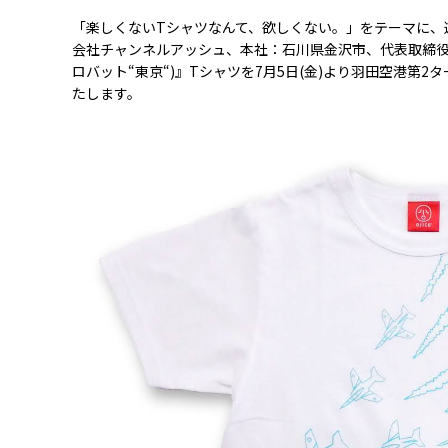
「楽しくない
T
シャツなんて、欲しくない。」をテーマに、
会社チャンネルアッシュ、本社：石川県金沢市、代表取締
ロバット
“
東京
“)
』
T
シャツを
7
月
5
日
(
金
)
より羽田空港第
2
タ
たします。