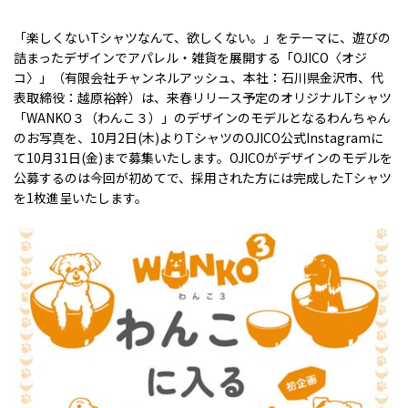
「楽しくない
T
シャツなんて、欲しくない。」をテーマに、遊びの
詰まったデザインでアパレル・雑貨を展開する「
OJICO
〈オジ
コ〉」（有限会社チャンネルアッシュ、本社：石川県金沢市、代
表取締役：越原裕幹）は、来春リリース予定のオリジナル
T
シャツ
「
WANKO
３（わんこ３）」のデザインのモデルとなるわんちゃん
のお写真を、
10
月
2
日
(
木
)
より
T
シャツの
OJICO
公式
Instagram
に
て
10
月
31
日
(
金
)
まで募集いたします。OJICOがデザインのモデルを
公募するのは今回が初めてで、採用された方には完成した
T
シャツ
を
1
枚進呈いたします。