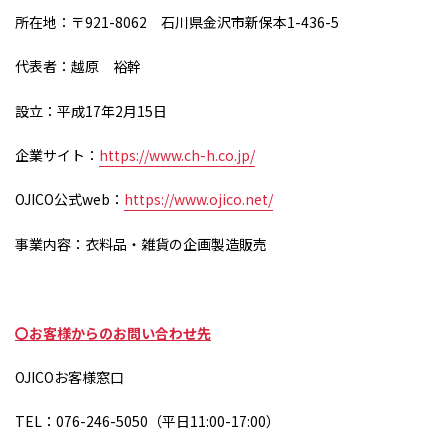
所在地：〒
921-8062
石川県金沢市新保本
1-436-5
代表者：越原 裕幹
設立：平成
17
年
2
月
15
日
企業サイト：
https://www.ch-h.co.jp/
OJICO公式
web
：
https://www.ojico.net/
事業内容：衣料品・雑貨の企画製造販売
〇お客様からのお問い合わせ先
OJICOお客様窓口
TEL：
076-246-5050
（平日
11:00-17:00
）