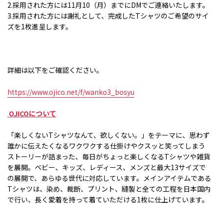
2.
採用された方には
11
月
10
（月）までに
DM
でご連絡いたします。
3.
採用された方には謝礼として、完成した
T
シャツのご希望のサイ
ズを
1
枚進呈します。
詳細は以下をご確認ください。
https://www.ojico.net/f/wanko3_bosyu
OJICO
について
「楽しくない
T
シャツなんて、欲しくない。」をテーマに、思わず
誰かに伝えたくなるワクワクする仕掛けやクスッと笑ってしまう
ストーリーが詰まった、毎日がちょっと楽しくなる
T
シャツや雑貨
を展開。ベビー、キッズ、レディース、メンズと最大
13
サイズで
の展開で、あらゆる世代に対応しています。メインアイテムである
T
シャツは、染め、裁断、プリント、縫製と全ての工程を日本国内
で行い、長く愛着を持って着ていただける
1
枚に仕上げています。