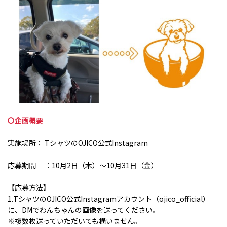
〇企画概要
実施場所：
T
シャツの
OJICO
公式
Instagram
応募期間 ：
10
月
2
日（木）〜
10
月
31
日（金）
【応募方法】
1.T
シャツの
OJICO
公式
Instagram
アカウント（
ojico_official
）
に、
DM
でわんちゃんの画像を送ってください。
※
複数枚送っていただいても構いません。