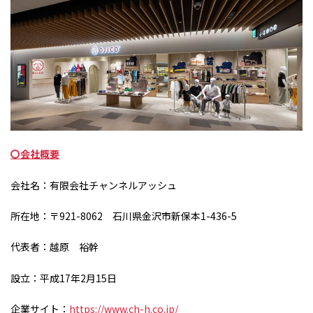
〇会社概要
会社名：有限会社チャンネルアッシュ
所在地：〒
921-8062
石川県金沢市新保本
1-436-5
代表者：越原 裕幹
設立：平成
17
年
2
月
15
日
企業サイト：
https://www.ch-h.co.jp/