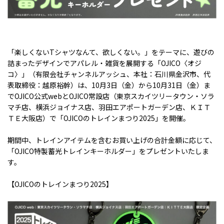
「楽しくない
T
シャツなんて、欲しくない。」をテーマに、遊びの
詰まったデザインでアパレル・雑貨を展開する「
OJICO
〈オジ
コ〉」（有限会社チャンネルアッシュ、本社：石川県金沢市、代
表取締役：越原裕幹）は、10月
3
日（金）から
10
月
31
日（金）ま
で
OJICO
公式
web
と
OJICO
常設店（東京スカイツリータウン・ソラ
マチ店、横浜ジョイナス店、羽田エアポートガーデン店、ＫＩＴ
ＴＥ大阪店）で「
OJICO
のトレインまつり
2025
」を開催。
期間中、トレインアイテムを含むお買い上げの合計金額に応じて、
「
OJICO
特製蓄光トレインキーホルダー」をプレゼントいたしま
す。
【
OJICO
のトレインまつり
2025
】