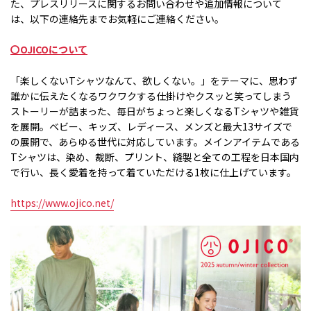
た、プレスリリースに関するお問い合わせや追加情報について
は、以下の連絡先までお気軽にご連絡ください。
〇
OJICO
について
「楽しくない
T
シャツなんて、欲しくない。」をテーマに、思わず
誰かに伝えたくなるワクワクする仕掛けやクスッと笑ってしまう
ストーリーが詰まった、毎日がちょっと楽しくなる
T
シャツや雑貨
を展開。ベビー、キッズ、レディース、メンズと最大
13
サイズで
の展開で、あらゆる世代に対応しています。メインアイテムである
T
シャツは、染め、裁断、プリント、縫製と全ての工程を日本国内
で行い、長く愛着を持って着ていただける
1
枚に仕上げています。
https://www.ojico.net/