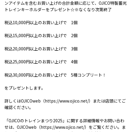
ンアイテムを含むお買い上げの合計金額に応じて、
OJICO
特製蓄光
トレインキーホルダーをプレゼント☆※なくなり次第終了
税込
10,000
円以上のお買い上げで
1
個
税込
15,000
円以上のお買い上げで
2
個
税込
20,000
円以上のお買い上げで
3
個
税込
25,000
円以上のお買い上げで
4
個
税込
30,000
円以上のお買い上げで
5
種コンプリート！
をプレゼントします。
詳しくは
OJICOweb
（
https://www.ojico.net/
）または店頭にてご
確認ください。
「
OJICO
のトレインまつり
2025
」に関する詳細情報やお問い合わ
せは、OJICOweb（
https://www.ojico.net/
）をご覧ください。ま