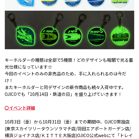
キーホルダーの種類は全部で
5
種類！どのデザインも暗闇で光る蓄
光仕様になっています
☆
今回のイベントのみの非売品のため、手に入れられるのは今だ
け！
またキーホルダーと同デザインの新作商品も続々入荷中です。
OJICOでも「
10
月
14
日・鉄道の日」を盛り上げていきます！
〇イベント詳細
10月
3
日（金）から
10
月
31
日（金）までの期間中、OJICO常設店
(
東京スカイツリータウンソラマチ店
/
羽田エアポートガーデン店/
横浜ジョイナス店/ＫＩＴＴＥ大阪店
)
OJICO公式
web
にて「トレイ