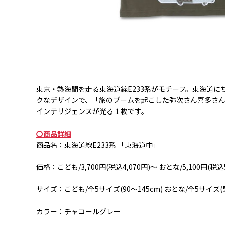
東京・熱海間を走る東海道線
E233
系がモチーフ。東海道に
クなデザインで、「旅のブームを起こした弥次さん喜多さ
インテリジェンスが光る１枚です。
〇商品詳細
商品名：東海道線
E233
系 「東海道中」
価格：こども
/3,700
円
(
税込
4,070
円
)
～ おとな
/5,100
円
(
税込
サイズ：こども
/
全
5
サイズ
(90
～
145cm)
おとな
/
全
5
サイズ
(
カラー：チャコールグレー