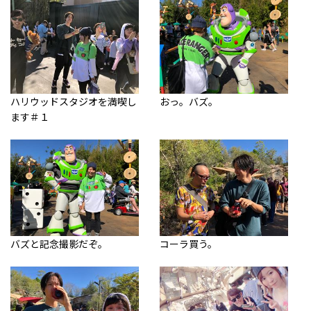
ハリウッドスタジオを満喫し
おっ。バズ。
ます＃１
バズと記念撮影だぞ。
コーラ買う。