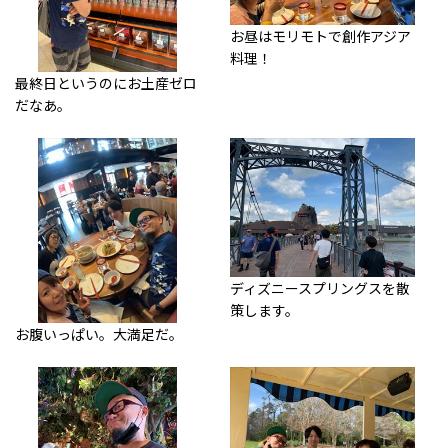
お昼はモリモトで創作アジア
料理！
最終日というのにお土産ゼロ
だなあ。
ディズニースプリングスを散
策します。
お腹いっぱい。大満足だ。