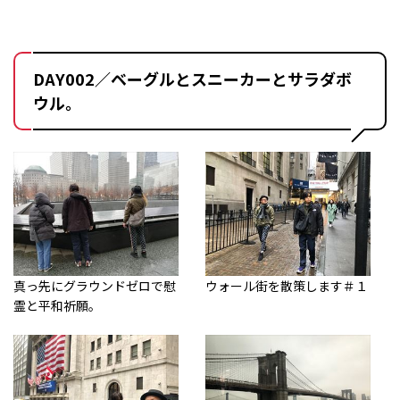
DAY002／ベーグルとスニーカーとサラダボ
ウル。
真っ先にグラウンドゼロで慰
ウォール街を散策します＃１
霊と平和祈願。