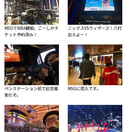
MSGでNBA観戦。ごーしがチ
ニックスVSウィザーズ！八村
ケット予約済み！
出ろよー！
ペンステーション前で記念撮
MSGに突入です。
影だぞ。