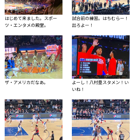
はじめて来ました。スポー
試合前の練習。はちむらー！
ツ・エンタメの殿堂。
出ろよー！
ザ・アメリカだなあ。
よーし！八村塁スタメン！い
いね！