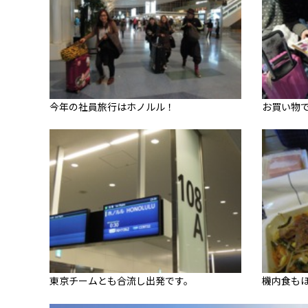
今年の社員旅行はホノルル！
お買い物
東京チームとも合流し出発です。
機内食も