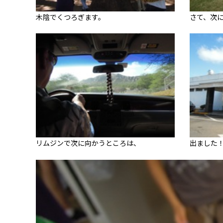
木陰でくつろぎます。
さて、次
リムジンで次に向かうところは、
出ました