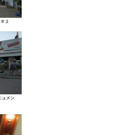
す＃２
ニュメン