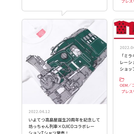
プレス
2022.0
「ミラキ
レーシ
ショッ
OEM／
プレス
2022.04.12
いよてつ高島屋誕生20周年を記念して
坊っちゃん列車×OJICOコラボレー
ションTシャツ発売！