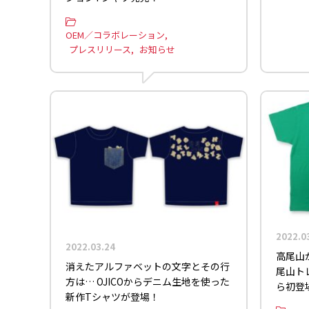
OEM／コラボレーション
プレスリリース
お知らせ
2022.0
2022.03.24
高尾山
消えたアルファベットの文字とその行
尾山ト
方は… OJICOからデニム生地を使った
ら初登
新作Tシャツが登場！