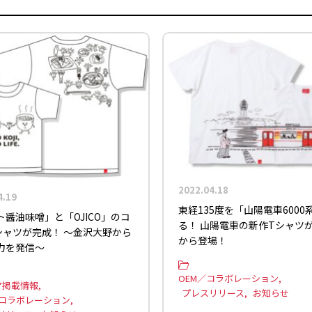
2022.04.18
4.19
東経135度を「山陽電車6000
ト醤油味噌」と「OJICO」のコ
る！ 山陽電車の新作TシャツがO
シャツが完成！ ～金沢大野から
から登場！
力を発信～
OEM／コラボレーション
ア掲載情報
プレスリリース
お知らせ
／コラボレーション