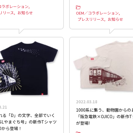
コラボレーション
リリース
お知らせ
OEM／コラボレーション
プレスリリース
お知らせ
2022.03.18
3.21
1000系に集う、動物園からの
れる「D」の文字、全部でいく
「阪急電鉄×OJICO」の新作
「SLやまぐち号」の新作Tシャツ
が登場!
COから登場！