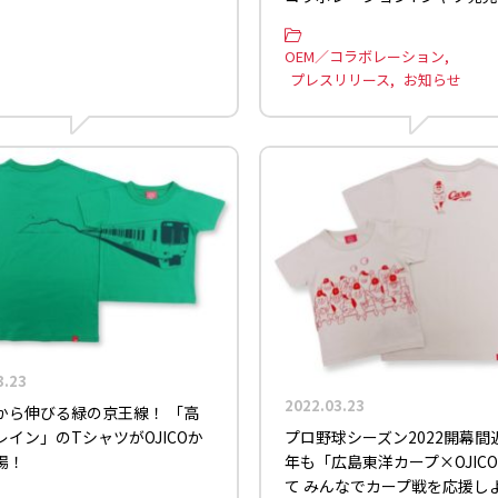
OEM／コラボレーション
プレスリリース
お知らせ
3.23
2022.03.23
から伸びる緑の京王線！ 「高
プロ野球シーズン2022開幕間
レイン」のTシャツがOJICOか
年も「広島東洋カープ×OJIC
場！
て みんなでカープ戦を応援し