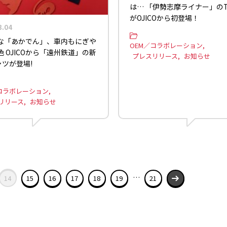
は… 「伊勢志摩ライナー」の
がOJICOから初登場！
3.04
な「あかでん」、車内もにぎや
OEM／コラボレーション
 OJICOから「遠州鉄道」の新
プレスリリース
お知らせ
ャツが登場!
コラボレーション
リリース
お知らせ
…
14
15
16
17
18
19
21