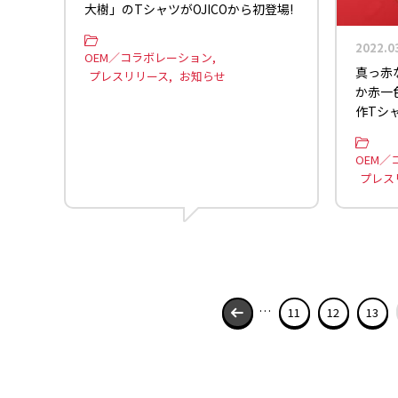
大樹」のTシャツがOJICOから初登場!
2022.0
OEM／コラボレーション
真っ赤
プレスリリース
お知らせ
か赤一色
作Tシ
OEM／
プレス
…
11
12
13