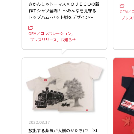
きかんしゃトーマス×ＯＪＩＣＯの新
作Ｔシャツ登場！ ～みんなを見守る
OEM／
トップハム･ハット卿をデザイン～
プレス
OEM／コラボレーション
プレスリリース
お知らせ
2022.03.17
放出する蒸気が大樹のかたちに! 「SL