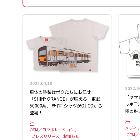
2022.04.19
2022.0
車体の塗装はボクたちにお任せ！
「ヤマ
「SHINY ORANGE」が映える「東武
ラボT
50000系」 新作TシャツがOJICOから
糀の魅
登場！
メディ
OEM／コラボレーション
OEM
プレスリリース
お知らせ