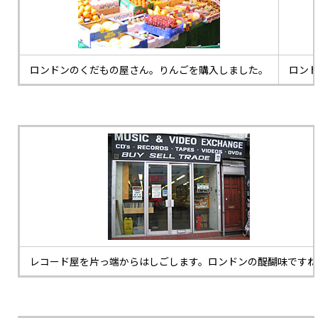
ロンドンのくだもの屋さん。りんごを購入しました。
ロン
レコード屋を片っ端からはしごします。ロンドンの醍醐味ですね