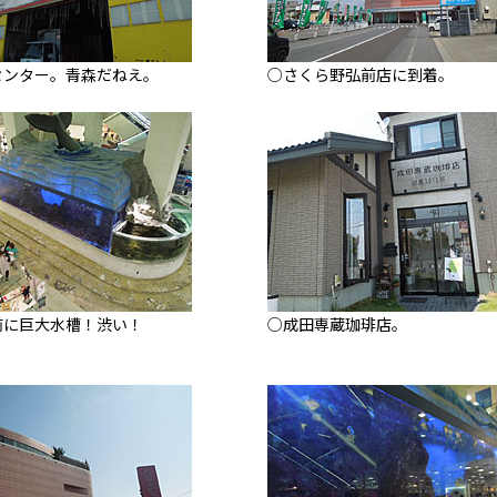
センター。青森だねえ。
○さくら野弘前店に到着。
前に巨大水槽！渋い！
○成田専蔵珈琲店。