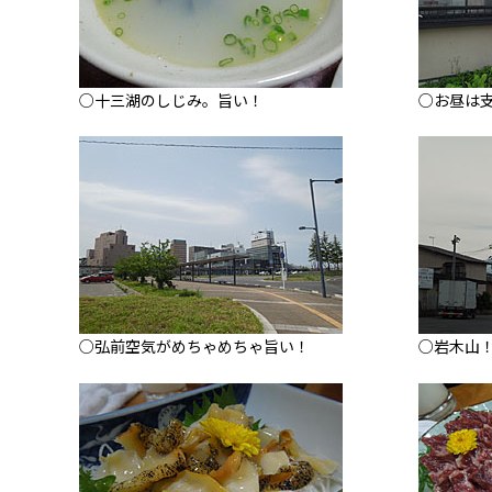
○十三湖のしじみ。旨い！
○お昼は
○弘前空気がめちゃめちゃ旨い！
○岩木山