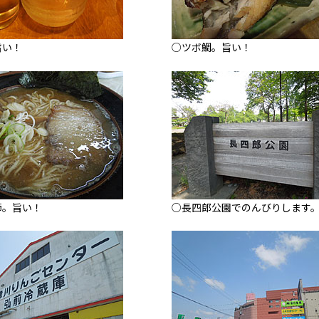
旨い！
○ツボ鯛。旨い！
節。旨い！
○長四郎公園でのんびりします