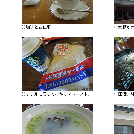
○珈琲とお仕事。
○水槽が
○ホテルに戻ってイギリストースト。
○田酒。