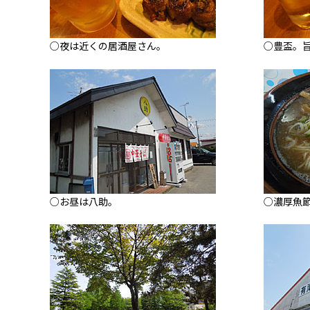
○夜は近くの居酒屋さん。
○豊盃。
○お昼は八助。
○濃厚魚