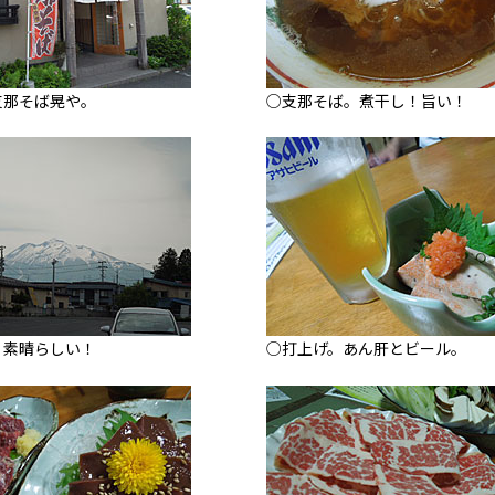
支那そば晃や。
○支那そば。煮干し！旨い！
！素晴らしい！
○打上げ。あん肝とビール。