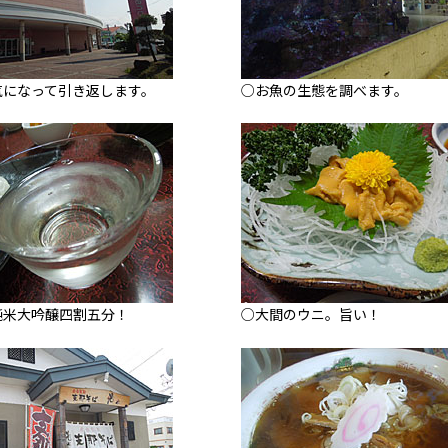
気になって引き返します。
○お魚の生態を調べます。
純米大吟醸四割五分！
○大間のウニ。旨い！