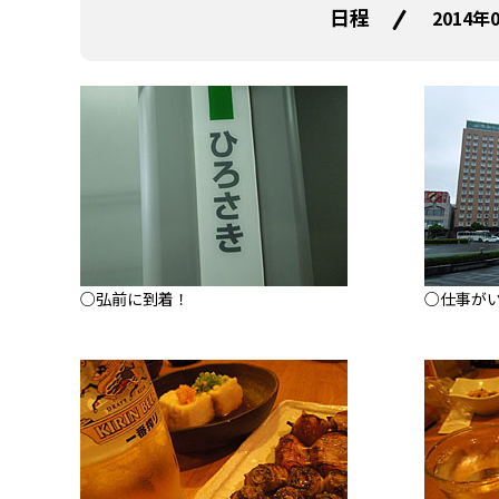
日程
2014年
○弘前に到着！
○仕事が