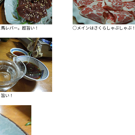
と馬レバー。超旨い！
○メインはさくらしゃぶしゃぶ
。旨い！