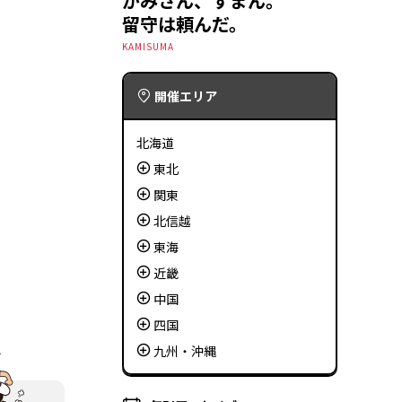
かみさん、すまん。
留守は頼んだ。
KAMISUMA
開催エリア
北海道
東北
関東
北信越
東海
近畿
中国
四国
九州・沖縄