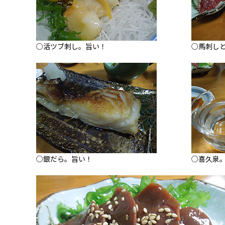
○活ツブ刺し。旨い！
○馬刺し
○銀だら。旨い！
○喜久泉