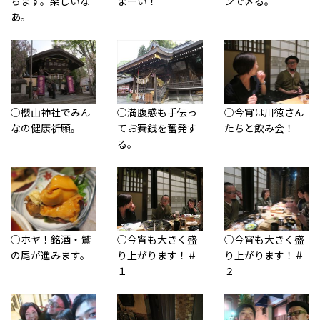
ちます。楽しいな
まーい！
ンで〆る。
あ。
○櫻山神社でみん
○満腹感も手伝っ
○今宵は川徳さん
なの健康祈願。
てお賽銭を奮発す
たちと飲み会！
る。
○ホヤ！銘酒・鷲
○今宵も大きく盛
○今宵も大きく盛
の尾が進みます。
り上がります！＃
り上がります！＃
１
２