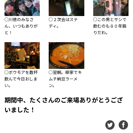
○川徳のみなさ
○２次会はステ
○この男とサシで
ん、いつもありが
ディ。
飲むのも８０年振
と！
りだわ。
○ボウモアを数杯
○翌朝。柳家でキ
飲んで今日おしま
ムチ納豆ラーメ
い。
ン。
期間中、たくさんのご来場ありがとうござ
いました！