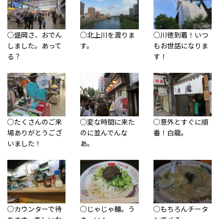
○盛岡さ、おでん
○北上川を渡りま
○川徳到着！いつ
しました。あって
す。
もお世話になりま
る？
す！
○たくさんのご来
○変な時間に来た
○意外とすぐに順
場ありがとうござ
のに並んでんな
番！白龍。
いました！
あ。
○カウンターで待
○じゃじゃ麺。う
○もちろんチータ