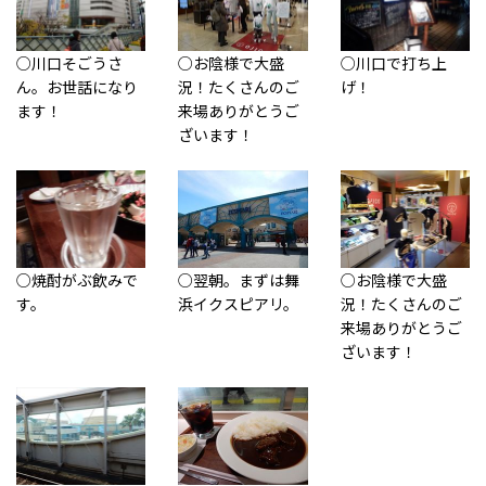
○川口そごうさ
○お陰様で大盛
○川口で打ち上
ん。お世話になり
況！たくさんのご
げ！
ます！
来場ありがとうご
ざいます！
○焼酎がぶ飲みで
○翌朝。まずは舞
○お陰様で大盛
す。
浜イクスピアリ。
況！たくさんのご
来場ありがとうご
ざいます！