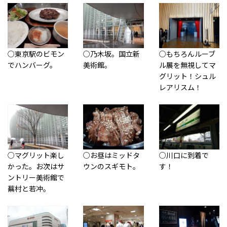
○東京駅のビモン
○乃木坂。国立新
○もちろんルーブ
でハンバーグ。
美術館。
ル展を無視してマ
グリット！シュル
レアリスム！
○マグリット楽し
○お昼はミッドタ
○川口に到着で
かった。お次はサ
ウンのスギモト。
す！
ントリー美術館で
蕪村と若冲。