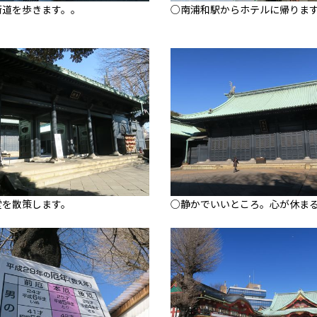
街道を歩きます。。
○南浦和駅からホテルに帰りま
堂を散策します。
○静かでいいところ。心が休ま