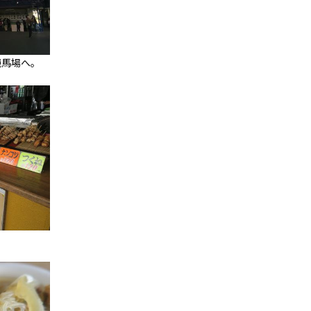
競馬場へ。
２