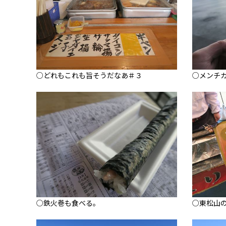
○どれもこれも旨そうだなあ＃３
○メンチ
○鉄火巻も食べる。
○東松山