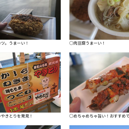
カツ。うまーい！
○肉豆腐うまーい！
のやきとりを発見！
○めちゃめちゃ旨い！おすすめ