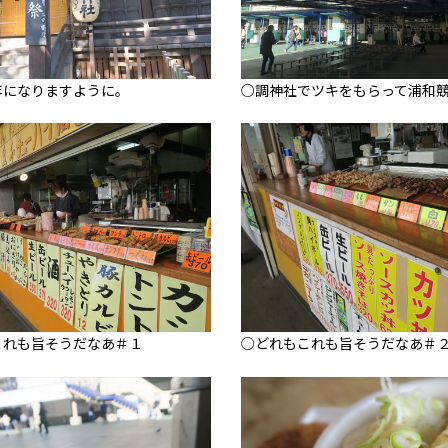
年になりますように。
○調神社でツキをもらって浦和
これも旨そうだなあ＃１
○どれもこれも旨そうだなあ＃