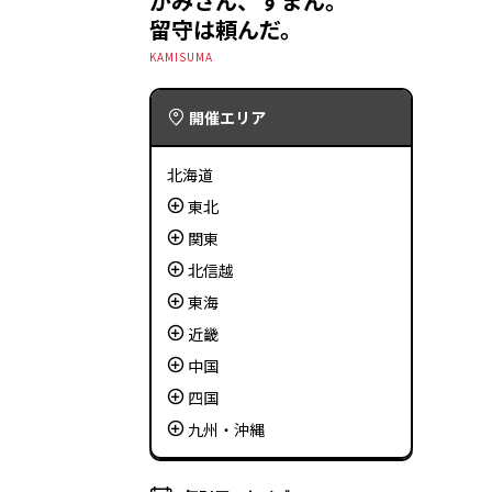
かみさん、すまん。
留守は頼んだ。
KAMISUMA
開催エリア
北海道
東北
関東
北信越
東海
近畿
中国
四国
九州・沖縄