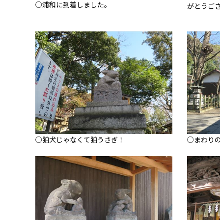
○浦和に到着しました。
がとうご
○狛犬じゃなくて狛うさぎ！
○まわり