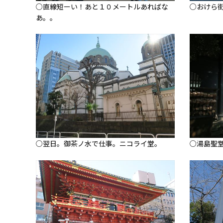
○直線短ーい！あと１０メートルあればな
○おけら
あ。。
○翌日。御茶ノ水で仕事。ニコライ堂。
○湯島聖