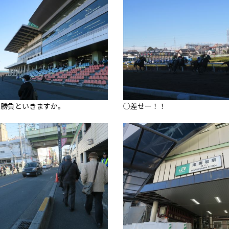
、勝負といきますか。
○差せー！！