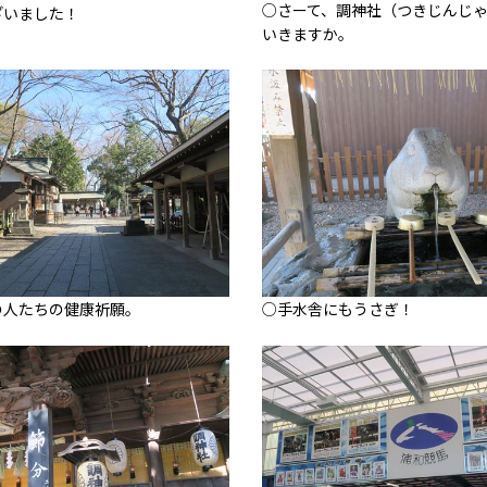
○さーて、調神社（つきじんじ
ざいました！
いきますか。
の人たちの健康祈願。
○手水舎にもうさぎ！