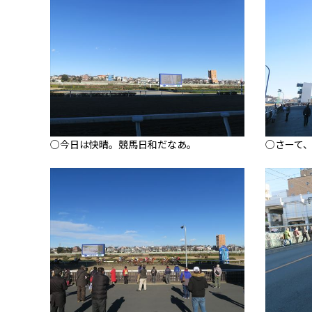
○今日は快晴。競馬日和だなあ。
○さーて