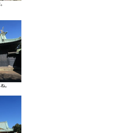
す。
るね。