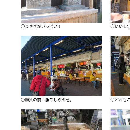
○うさぎがいっぱい！
○いい１
○勝負の前に腹ごしらえを。
○どれも