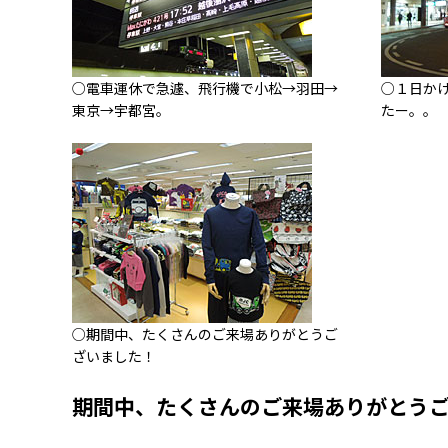
○電車運休で急遽、飛行機で小松→羽田→
○１日か
東京→宇都宮。
たー。。
○期間中、たくさんのご来場ありがとうご
ざいました！
期間中、たくさんのご来場ありがとう