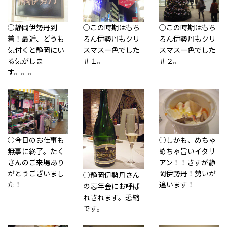
○静岡伊勢丹到
○この時期はもち
○この時期はもち
着！最近、どうも
ろん伊勢丹もクリ
ろん伊勢丹もクリ
気付くと静岡にい
スマス一色でした
スマス一色でした
る気がしま
＃１。
＃２。
す。。。
○今日のお仕事も
○しかも、めちゃ
無事に終了。たく
めちゃ旨いイタリ
さんのご来場あり
アン！！さすが静
がとうございまし
岡伊勢丹！勢いが
○静岡伊勢丹さん
た！
違います！
の忘年会にお呼ば
れされます。恐縮
です。