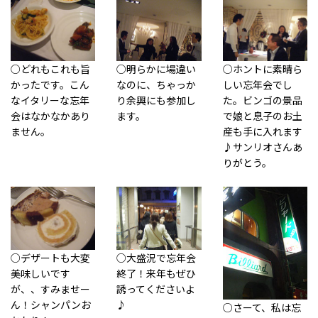
○どれもこれも旨
○明らかに場違い
○ホントに素晴ら
かったです。こん
なのに、ちゃっか
しい忘年会でし
なイタリーな忘年
り余興にも参加し
た。ビンゴの景品
会はなかなかあり
ます。
で娘と息子のお土
ません。
産も手に入れます
♪サンリオさんあ
りがとう。
○デザートも大変
○大盛況で忘年会
美味しいです
終了！来年もぜひ
が、、すみませー
誘ってくださいよ
ん！シャンパンお
♪
○さーて、私は忘