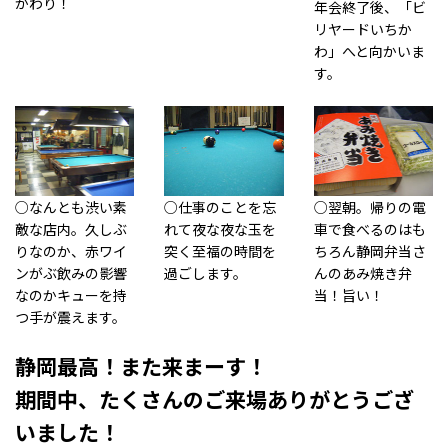
かわり！
年会終了後、「ビ
リヤードいちか
わ」へと向かいま
す。
○なんとも渋い素
○仕事のことを忘
○翌朝。帰りの電
敵な店内。久しぶ
れて夜な夜な玉を
車で食べるのはも
りなのか、赤ワイ
突く至福の時間を
ちろん静岡弁当さ
ンがぶ飲みの影響
過ごします。
んのあみ焼き弁
なのかキューを持
当！旨い！
つ手が震えます。
静岡最高！また来まーす！
期間中、たくさんのご来場ありがとうござ
いました！