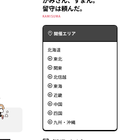
かみさん、すまん。
留守は頼んだ。
KAMISUMA
開催エリア
北海道
東北
関東
北信越
東海
近畿
中国
四国
九州・沖縄