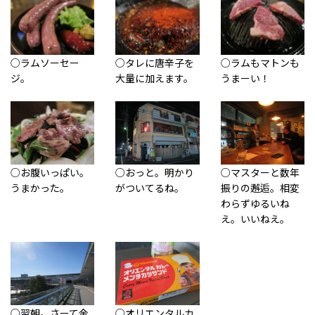
○ラムソーセー
○タレに唐辛子を
○ラムもマトンも
ジ。
大量に加えます。
うまーい！
○お腹いっぱい。
○おっと。明かり
○マスターと数年
うまかった。
がついてるね。
振りの邂逅。相変
わらずゆるいね
え。いいねえ。
○翌朝。さーて金
○オリエンタルカ