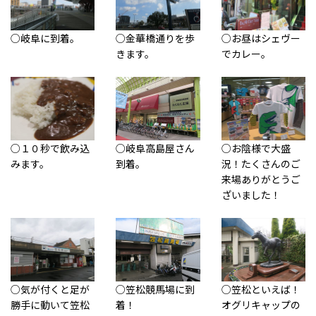
○岐阜に到着。
○金華橋通りを歩
○お昼はシェヴー
きます。
でカレー。
○１０秒で飲み込
○岐阜高島屋さん
○お陰様で大盛
みます。
到着。
況！たくさんのご
来場ありがとうご
ざいました！
○気が付くと足が
○笠松競馬場に到
○笠松といえば！
勝手に動いて笠松
着！
オグリキャップの