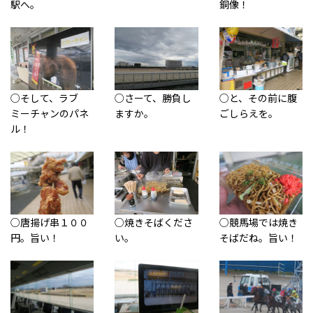
駅へ。
銅像！
○そして、ラブ
○さーて、勝負し
○と、その前に腹
ミーチャンのパネ
ますか。
ごしらえを。
ル！
○唐揚げ串１００
○焼きそばくださ
○競馬場では焼き
円。旨い！
い。
そばだね。旨い！