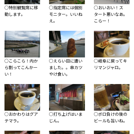
○特別観覧席に移
○指定席には個別
○おいおい！ス
動します。
モニター。いいね
タート悪いなあ。
え。
こらー！
○こらこら！内か
○えらい目に遭い
○岐阜に戻ってキ
ら割ってこんかー
ました。。串カツ
リマンジャロ。
い！
やけ食い。
○おかわりはグア
○打ち上げはいま
○ボロ負けの後の
テマラ。
じん。
ビールも旨いね。