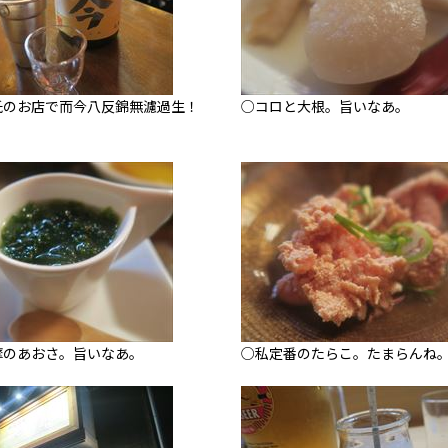
氏のお店で而今八反錦無濾過生！
○コロと大根。旨いなあ。
摩のあおさ。旨いなあ。
○私定番のたらこ。たまらんね