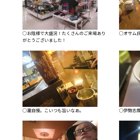
○お陰様で大盛況！たくさんのご来場あり
○オサム
がとうございました！
○瀧自慢。こいつも旨いなあ。
○伊勢志