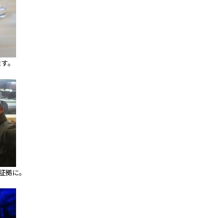
ます。
証拠に。