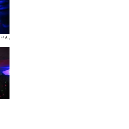
ません。
！