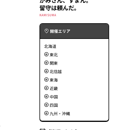
かみさん、すまん。
留守は頼んだ。
KAMISUMA
開催エリア
北海道
東北
関東
北信越
東海
近畿
中国
四国
九州・沖縄