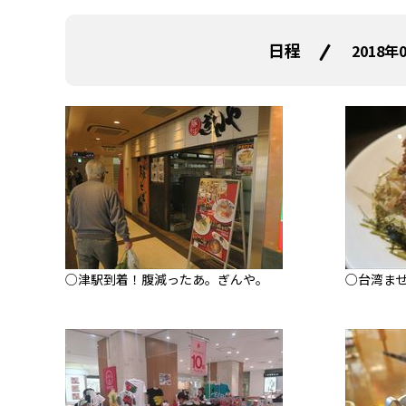
日程
2018年
○津駅到着！腹減ったあ。ぎんや。
○台湾ま