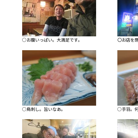
○お腹いっぱい。大満足です。
〇お店を
○鳥刺し。旨いなあ。
○手羽。