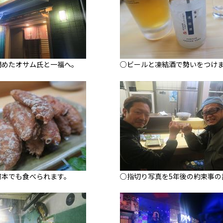
閉めたオサム氏と一福へ。
○ビールと凍結酒で勢いをつけ
何本でも食べられます。
○指切り写真を5年後の約束事の