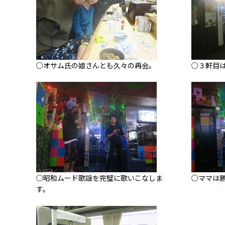
○オサム氏の娘さんとも久々の再会。
○３軒目
○昭和ムード歌謡を完璧に歌いこなしま
○ママは
す。