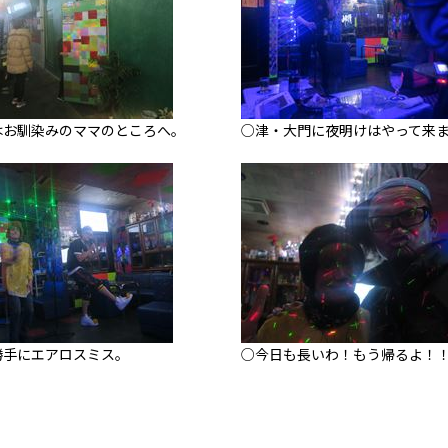
はお馴染みのママのところへ。
○津・大門に夜明けはやって来
勝手にエアロスミス。
○今日も長いわ！もう帰るよ！