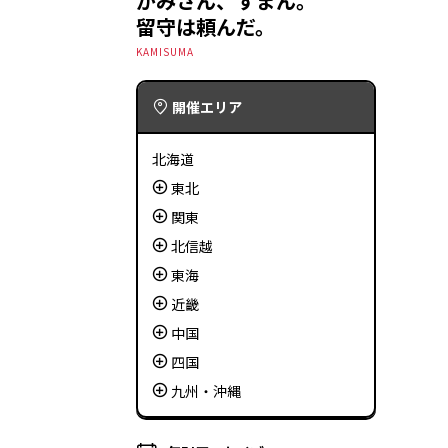
かみさん、すまん。
留守は頼んだ。
KAMISUMA
開催エリア
北海道
東北
関東
北信越
東海
近畿
中国
四国
九州・沖縄