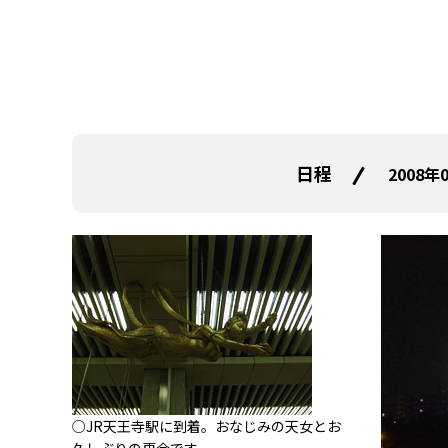
日程
2008年
○JR天王寺駅に到着。おなじみの天女とお