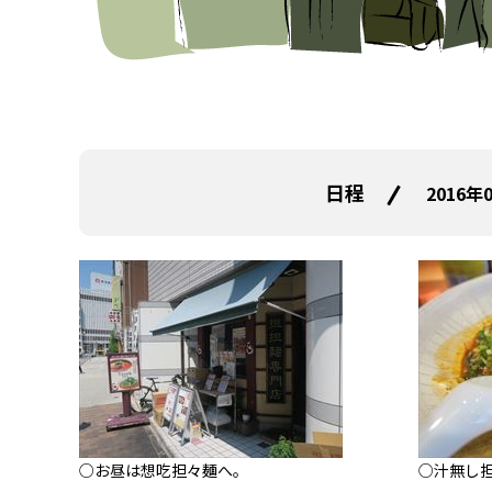
日程
2016年
○お昼は想吃担々麺へ。
○汁無し