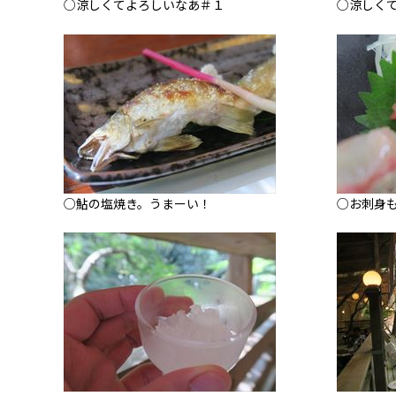
○涼しくてよろしいなあ＃１
○涼しく
○鮎の塩焼き。うまーい！
○お刺身