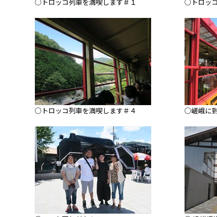
○トロッコ列車を満喫します＃１
○トロッ
○トロッコ列車を満喫します＃４
○嵯峨に