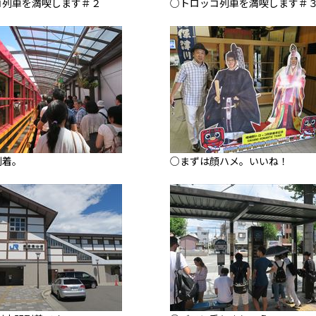
コ列車を満喫します＃２
○トロッコ列車を満喫します＃
到着。
○まずは顔ハメ。いいね！