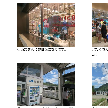
○東急さんにお世話になります。
○たくさ
た！