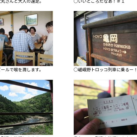
大丸さんと大人の遠足。
○いいところだなあ！＃１
ビールで喉を潤します。
○嵯峨野トロッコ列車に乗るー