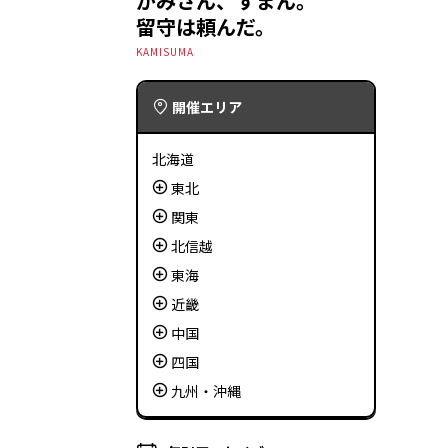
かみさん、すまん。
留守は頼んだ。
KAMISUMA
開催エリア
北海道
東北
関東
北信越
東海
近畿
中国
四国
九州・沖縄