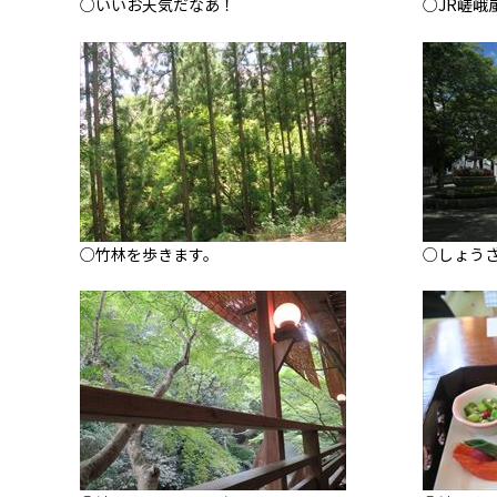
○いいお天気だなあ！
○JR嵯峨
○竹林を歩きます。
○しょう