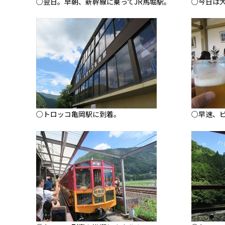
○翌日。早朝、新幹線に乗ってJR馬堀駅。
○今日は
○トロッコ亀岡駅に到着。
○早速、