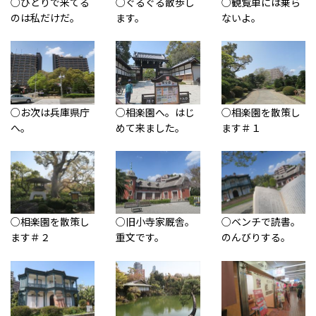
○ひとりで来てる
○ぐるぐる散歩し
○観覧車には乗ら
のは私だけだ。
ます。
ないよ。
○お次は兵庫県庁
○相楽園へ。はじ
○相楽園を散策し
へ。
めて来ました。
ます＃１
○相楽園を散策し
○旧小寺家厩舎。
○ベンチで読書。
ます＃２
重文です。
のんびりする。