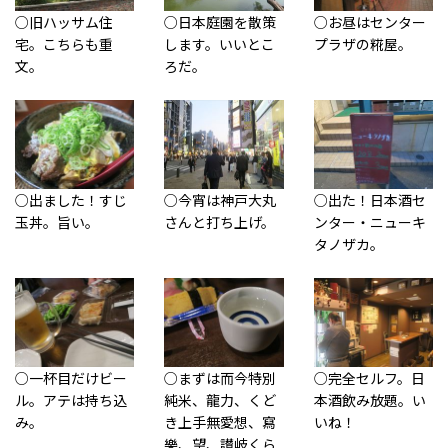
○旧ハッサム住
○日本庭園を散策
○お昼はセンター
宅。こちらも重
します。いいとこ
プラザの糀屋。
文。
ろだ。
○出ました！すじ
○今宵は神戸大丸
○出た！日本酒セ
玉丼。旨い。
さんと打ち上げ。
ンター・ニューキ
タノザカ。
○一杯目だけビー
○まずは而今特別
○完全セルフ。日
ル。アテは持ち込
純米、龍力、くど
本酒飲み放題。い
み。
き上手無愛想、寫
いね！
樂、望、讃岐くら