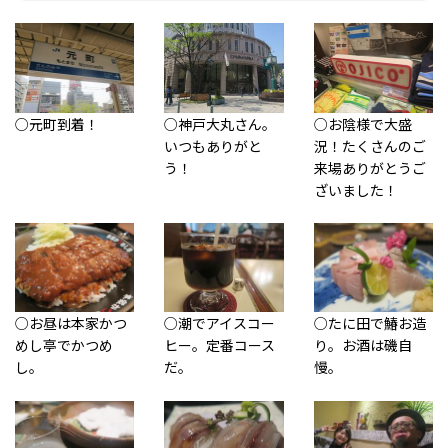
○元町到着！
○神戸大丸さん。
○お陰様で大盛
いつもありがと
況！たくさんのご
う！
来場ありがとうご
ざいました！
○お昼は本家かつ
○潮でアイスコー
○たに田で鰆お造
めし亭でかつめ
ヒー。定番コース
り。お酒は磯自
し。
だ。
慢。