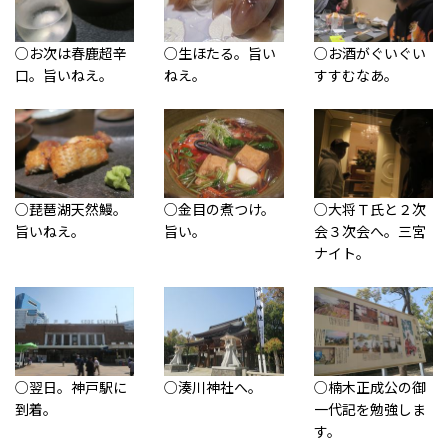
○お次は春鹿超辛
○生ほたる。旨い
○お酒がぐいぐい
口。旨いねえ。
ねえ。
すすむなあ。
○琵琶湖天然鰻。
○金目の煮つけ。
○大将Ｔ氏と２次
旨いねえ。
旨い。
会３次会へ。三宮
ナイト。
○翌日。神戸駅に
○湊川神社へ。
○楠木正成公の御
到着。
一代記を勉強しま
す。