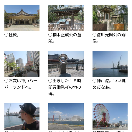
○社殿。
○楠木正成公の墓
○徳川光圀公の銅
所。
像。
○お次は神戸ハー
○出ました！８時
○神戸港。いい眺
バーランドへ。
間労働発祥の地の
めだなあ。
碑。