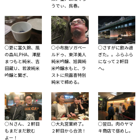
うでぃ、呉春。
○更に富久錦、風
○小布施ソガペー
○さすがに飲み過
の森ALPHA、澤屋
ルドゥ、東洋美人
ぎた。。ふらふら
まつもと純米、吉
純米吟醸、旭興純
になって２軒目
田蔵Ｕ、若波純米
米吟醸水もと、ラ
へ。
吟醸と繋ぎ、
ストに飛露喜特別
純米で締める。
○Ｎさん、２軒目
○大丸営業終了。
○翌日。肉のヤマ
もまだまだ飲む
２軒目から合流！
キ商店で昼めし。
よー！