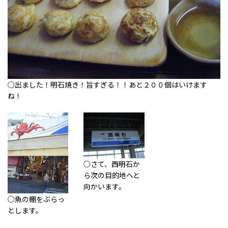
○出ました！明石焼き！旨すぎる！！あと２００個はいけます
ね！
○さて、西明石か
ら次の目的地へと
向かいます。
○魚の棚をぶらっ
とします。