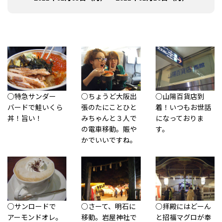
○特急サンダー
○ちょうど大阪出
○山陽百貨店到
バードで鮭いくら
張のたにことひと
着！いつもお世話
丼！旨い！
みちゃんと３人で
になっておりま
の電車移動。賑や
す。
かでいいですね。
○サンロードで
○さーて、明石に
○拝殿にはどーん
アーモンドオレ。
移動。岩屋神社で
と招福マグロが奉