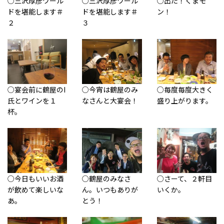
○三沢厚彦ワール
○三沢厚彦ワール
○出た！くまモ
ドを堪能します＃
ドを堪能します＃
ン！
２
３
○宴会前に鶴屋のI
○今宵は鶴屋のみ
○毎度毎度大きく
氏とワインを１
なさんと大宴会！
盛り上がります。
杯。
○今日もいいお酒
○鶴屋のみなさ
○さーて、２軒目
が飲めて楽しいな
ん。いつもありが
いくか。
あ。
とう！