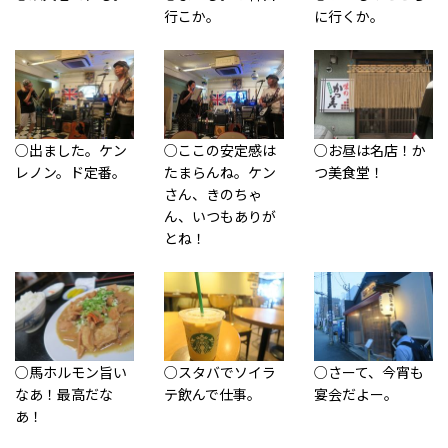
行こか。
に行くか。
○出ました。ケン
○ここの安定感は
○お昼は名店！か
レノン。ド定番。
たまらんね。ケン
つ美食堂！
さん、きのちゃ
ん、いつもありが
とね！
○馬ホルモン旨い
○スタバでソイラ
○さーて、今宵も
なあ！最高だな
テ飲んで仕事。
宴会だよー。
あ！