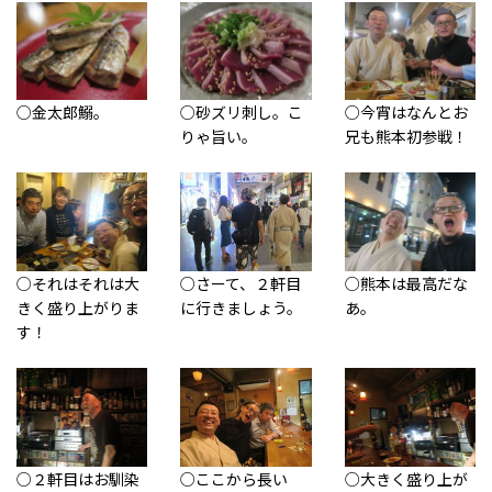
○金太郎鰯。
○砂ズリ刺し。こ
○今宵はなんとお
りゃ旨い。
兄も熊本初参戦！
○それはそれは大
○さーて、２軒目
○熊本は最高だな
きく盛り上がりま
に行きましょう。
あ。
す！
○２軒目はお馴染
○ここから長い
○大きく盛り上が