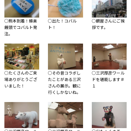
○熊本到着！蜂楽
○出た！コバル
○鶴屋さんにご挨
饅頭でコバルト発
ト！
拶です。
注。
○たくさんのご来
○その昔コラボし
○三沢厚彦ワール
場ありがとうござ
たことがある三沢
ドを堪能します＃
いました！
さんの展示。観に
１
行くしかないね。