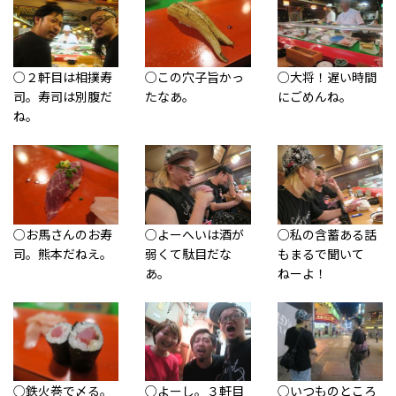
○２軒目は相撲寿
○この穴子旨かっ
○大将！遅い時間
司。寿司は別腹だ
たなあ。
にごめんね。
ね。
○お馬さんのお寿
○よーへいは酒が
○私の含蓄ある話
司。熊本だねえ。
弱くて駄目だな
もまるで聞いて
あ。
ねーよ！
○鉄火巻で〆る。
○よーし。３軒目
○いつものところ