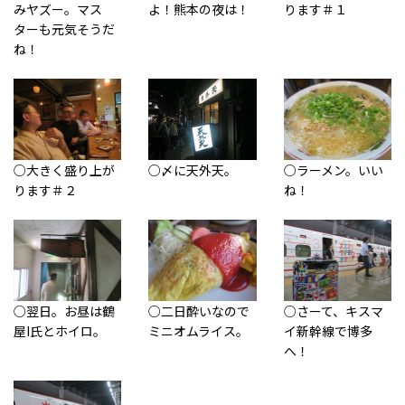
みヤズー。マス
よ！熊本の夜は！
ります＃１
ターも元気そうだ
ね！
○大きく盛り上が
○〆に天外天。
○ラーメン。いい
ります＃２
ね！
○翌日。お昼は鶴
○二日酔いなので
○さーて、キスマ
屋I氏とホイロ。
ミニオムライス。
イ新幹線で博多
へ！