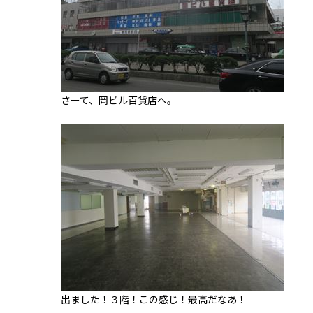
さーて、岡ビル百貨店へ。
出ました！３階！この感じ！最高だなあ！