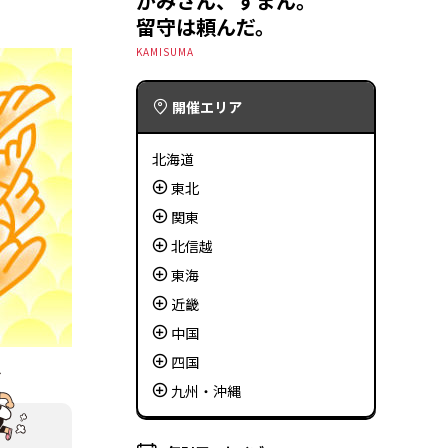
かみさん、すまん。
留守は頼んだ。
KAMISUMA
開催エリア
北海道
東北
関東
北信越
東海
近畿
中国
四国
九州・沖縄