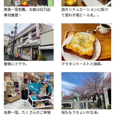
尾張一宮到着。お昼は日乃出
店のシチュエーションに負け
寿司食堂！
て思わず瓶ビールを。。
食後にミウラ。
グラタントーストと珈琲。
名鉄一宮。たくさんのご来場
桜ももうちょいかなあ。