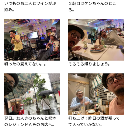
いつものお二人とワインがぶ
２軒目はケンちゃんのとこ
飲み。
ろ。
唄ったの覚えてない。。
そろそろ帰りましょう。
翌日。友人きのちゃんと熊本
打ち上げ！昨日の酒が残って
のレジェンドＡ氏のお店へ。
て入っていかない。