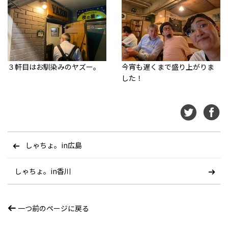
３軒目はお馴染みのヤズー。
今宵も遅くまで盛り上がりま
した！
しゃちょ。in広島
しゃちょ。in香川
一つ前のページに戻る