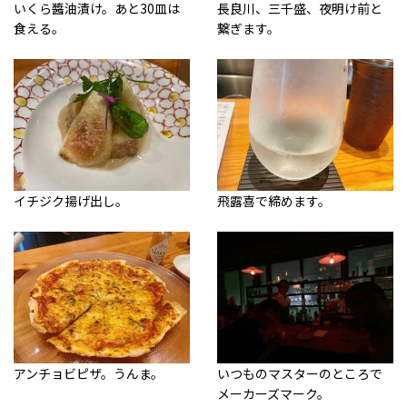
いくら醬油漬け。あと30皿は
長良川、三千盛、夜明け前と
食える。
繋ぎます。
イチジク揚げ出し。
飛露喜で締めます。
アンチョビピザ。うんま。
いつものマスターのところで
メーカーズマーク。