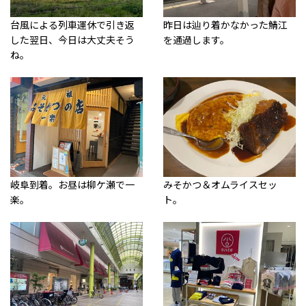
台風による列車運休で引き返
昨日は辿り着かなかった鯖江
した翌日、今日は大丈夫そう
を通過します。
ね。
岐阜到着。お昼は柳ケ瀬で一
みそかつ＆オムライスセッ
楽。
ト。