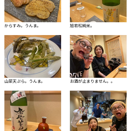
からすみ。うんま。
旭若松純米。
山菜天ぷら。うんま。
お酒が止まりません。。