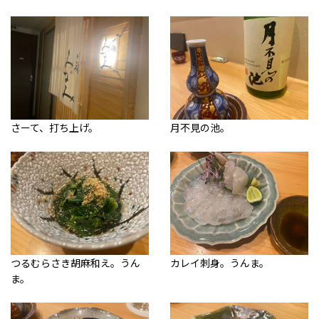
さーて、打ち上げ。
月不見の池。
つるむらさき胡麻和え。うん
カレイ刺身。うんま。
ま。