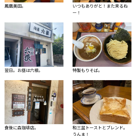
鳳凰美田。
いつもありがと！また来るね
ー！
翌日。お昼は六根。
特製もりそば。
食後に森珈琲店。
和三盆トーストとブレンド。
うんま！