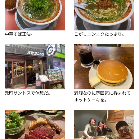
中華そば正油。
こがしニンニクたっぷり。
元町サントスで休憩だ。
満腹なのに雰囲気に呑まれて
ホットケーキを。