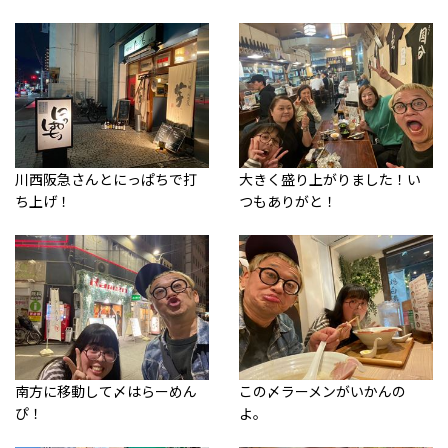
川西阪急さんとにっぱちで打
大きく盛り上がりました！い
ち上げ！
つもありがと！
南方に移動して〆はらーめん
この〆ラーメンがいかんの
ぴ！
よ。