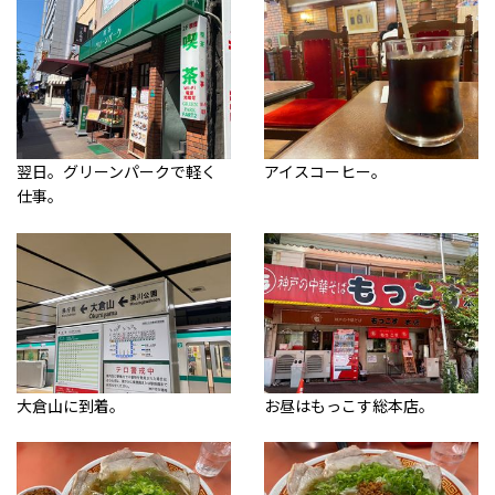
翌日。グリーンパークで軽く
アイスコーヒー。
仕事。
大倉山に到着。
お昼はもっこす総本店。