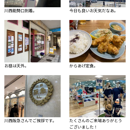
川西能勢口到着。
今日も良いお天気だなあ。
お昼は天外。
からあげ定食。
川西阪急さんでご挨拶です。
たくさんのご来場ありがとう
ございました！